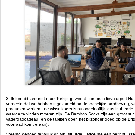
3. Ik ben dit jaar niet naar Turkije geweest.. en onze lieve agent Hati
verdeeld dat we hebben ingezameld na de vreselijke aardbeving, w
producten werken.. de wisselkoers is nu ongelooflijk. dus in theorie
waarde te vinden moeten zijn. De Bamboo Socks zijn een groot suc
vaderdagcadeau) en de tapijten doen het bijzonder goed op de Brits
voorraad komt eraan).
Vreemd genoeg terwijl ik dit typ, stuurde Hatice me een bericht.. (