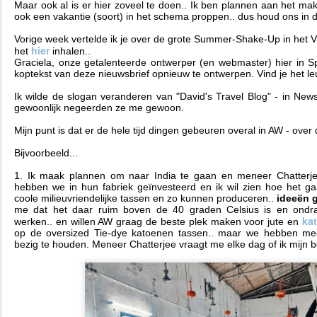
Maar ook al is er hier zoveel te doen.. Ik ben plannen aan het mak
ook een vakantie (soort) in het schema proppen.. dus houd ons in d
Vorige week vertelde ik je over de grote Summer-Shake-Up in het VK.
hier
het
inhalen..
Graciela, onze getalenteerde ontwerper (en webmaster) hier in S
koptekst van deze nieuwsbrief opnieuw te ontwerpen. Vind je het l
Ik wilde de slogan veranderen van "
David
's Travel Blog" - in Ne
gewoonlijk negeerden ze me gewoon.
Mijn punt is dat er de hele tijd dingen gebeuren overal in AW - over
Bijvoorbeeld...
1. Ik maak plannen om naar India te gaan en meneer Chatterjee
hebben we in hun fabriek geïnvesteerd en ik wil zien hoe het ga
coole milieuvriendelijke tassen en zo kunnen produceren..
ideeën 
me dat het daar ruim boven de 40 graden Celsius is en ondraag
ka
werken.. en willen AW graag de beste plek maken voor jute en
op de oversized Tie-dye katoenen tassen.. maar we hebben me
bezig te houden. Meneer Chatterjee vraagt me elke dag of ik mijn