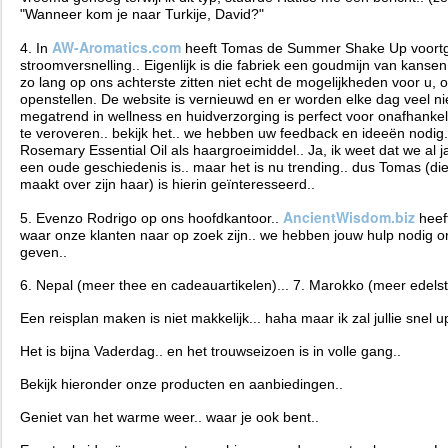
"Wanneer kom je naar Turkije,
David
?"
AW-Aromatics.com
4. In
heeft Tomas de Summer Shake Up voortge
stroomversnelling.. Eigenlijk is die fabriek een goudmijn van kansen
zo lang op ons achterste zitten niet echt de mogelijkheden voor u, 
openstellen. De website is vernieuwd en er worden elke dag veel n
megatrend in wellness en huidverzorging is perfect voor onafhanke
te veroveren.. bekijk het.. we hebben uw feedback en ideeën nodig..
Rosemary Essential Oil als haargroeimiddel.. Ja, ik weet dat we al j
een oude geschiedenis is.. maar het is nu trending.. dus Tomas (d
maakt over zijn haar) is hierin geïnteresseerd..
AncientWisdom.biz
5. Evenzo Rodrigo op ons hoofdkantoor..
heef
waar onze klanten naar op zoek zijn.. we hebben jouw hulp nodig 
geven..
6. Nepal (meer thee en cadeauartikelen)... 7. Marokko (meer edelste
Een reisplan maken is niet makkelijk... haha maar ik zal jullie snel u
Het is bijna Vaderdag.. en het trouwseizoen is in volle gang..
Bekijk hieronder onze producten en aanbiedingen..
Geniet van het warme weer.. waar je ook bent..