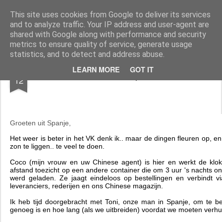
AWGifts Nederland
Welkom terug bij AWGifts Europe - Uw groothandel in cadeauartikelen die door heel Europa levert. Bij AWGifts zijn we toegewijd om u het beste te bieden op het gebied van cadeauartikelen voor de groothandel, uw klanten te verrassen en uw detailhandel te helpen groeien. De enige groothandel die handgemaakte cadeauartikelen rechtstreeks uit India, Indonesië & China - AND produceert aromatherapie, huisparfumartikelen en badkamergeschenken in onze Britse fabriek.
This site uses cookies from Google to deliver its services
and to analyze traffic. Your IP address and user-agent are
Home
shared with Google along with performance and security
metrics to ensure quality of service, generate usage
statistics, and to detect and address abuse.
JUL
LEARN MORE
GOT IT
Rondom AW- Help ons AUB..
12
Groeten uit Spanje,
Het weer is beter in het VK denk ik.. maar de dingen fleuren op, e
zon te liggen.. te veel te doen.
Coco (mijn vrouw en uw Chinese agent) is hier en werkt de klok
afstand toezicht op een andere container die om 3 uur 's nachts on
werd geladen. Ze jaagt eindeloos op bestellingen en verbindt 
leveranciers, rederijen en ons Chinese magazijn.
Ik heb tijd doorgebracht met Toni, onze man in Spanje, om te b
genoeg is en hoe lang (als we uitbreiden) voordat we moeten verhu