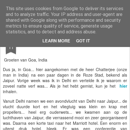
AWGifts Nederland
Welkom terug bij AWGifts Europe - Uw groothandel in cadeauartikelen die door heel Europa levert. Bij AWGifts zijn we toegewijd om u het beste te bieden op het gebied van cadeauartikelen voor de groothandel, uw klanten te verrassen en uw detailhandel te helpen groeien. De enige groothandel die handgemaakte cadeauartikelen rechtstreeks uit India, Indonesië & China - AND produceert aromatherapie, huisparfumartikelen en badkamergeschenken in onze Britse fabriek.
This site uses cookies from Google to deliver its services
and to analyze traffic. Your IP address and user-agent are
Home
shared with Google along with performance and security
metrics to ensure quality of service, generate usage
statistics, and to detect and address abuse.
SEP
LEARN MORE
GOT IT
🌍 Naar de Roze Stad - David's Blog 🌍
11
Groeten van Goa, India
Dus ja, in Goa... hier aangekomen met de heer Chatterjee (onze
man in India) na een paar dagen in de Roze Stad, bekend als
Jaipur. Vorige week was ik in Delhi en vertelde ik je waarom er
zoveel natte verf was... Als je het hebt gemist, kun je het
hier
inhalen.
Vanuit Delhi namen we een avondvlucht van Delhi naar Jaipur... de
vlucht duurde kort en het vliegtuig was klein en krap met
propellers... heel erg ouderwets... we kwamen aan op de
luchthaven van Jaipur, die verrassend mooi en zeer georganiseerd
was. Daarna een korte taxi naar het Marriott hotel. Een enorm en
uiterst druk hotel, bleek. Er was een conferentie van