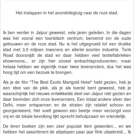
Het instappen in het avondvliegtuig naar de roze stad.
Ik ben eerder in Jaipur geweest, vele jaren geleden. In die dagen
was het vooral een toeristisch centrum, beroemd om de oude
gebouwen en de roze stad. Nu is het uitgegroeid tot een drukke
stad met 3,5 miljoen inwoners en allerlei soorten industrie. Tonk
Road doorsnijdt de stad en daar hebben veel textielfabrieken
showrooms... er zijn hier zoveel ambachtsproducenten, maar
helaas hebben we eigenlijk maar twee leveranciers, dus het was
hoog tijd om een bezoek te brengen.
Als je de film "The Best Exotic Marigold Hotel" hebt gezien, heb je
een idee van de plek, als je als toerist bent geweest, heb je
waarschijnlijk het nieuwe ontwikkelde deel van Jaipur niet gezien en
daar bevinden zich onze leveranciers. Een totaal andere sfeer dan
Delhi, meer ontspannen en de straten zijn relatief schoon en
georganiseerd. Het voelt gewoon een beetje meer verzorgd voor
mij en de lokale bevolking lijkt oprecht behulpzaam en vriendelijk.
De leren boeken zijn een zeer populair item geworden... en we
hebben het assortiment de afgelopen paar jaar flink uitgebreid... Ik