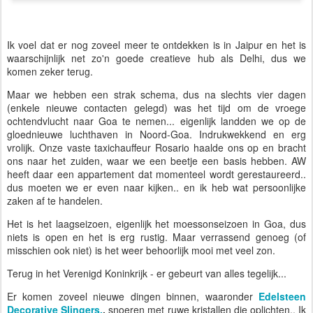
Ik voel dat er nog zoveel meer te ontdekken is in Jaipur en het is
waarschijnlijk net zo'n goede creatieve hub als Delhi, dus we
komen zeker terug.
Maar we hebben een strak schema, dus na slechts vier dagen
(enkele nieuwe contacten gelegd) was het tijd om de vroege
ochtendvlucht naar Goa te nemen... eigenlijk landden we op de
gloednieuwe luchthaven in Noord-Goa. Indrukwekkend en erg
vrolijk. Onze vaste taxichauffeur Rosario haalde ons op en bracht
ons naar het zuiden, waar we een beetje een basis hebben. AW
heeft daar een appartement dat momenteel wordt gerestaureerd..
dus moeten we er even naar kijken.. en ik heb wat persoonlijke
zaken af te handelen.
Het is het laagseizoen, eigenlijk het moessonseizoen in Goa, dus
niets is open en het is erg rustig. Maar verrassend genoeg (of
misschien ook niet) is het weer behoorlijk mooi met veel zon.
Terug in het Verenigd Koninkrijk - er gebeurt van alles tegelijk...
Er komen zoveel nieuwe dingen binnen, waaronder
Edelsteen
Decorative Slingers.
.
snoeren met ruwe kristallen die oplichten.. Ik