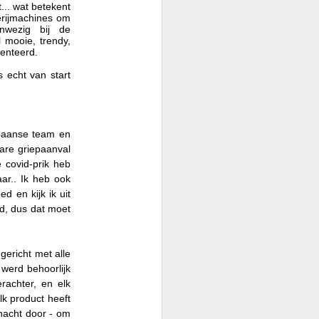
12
... wat betekent
Record Groeten Uit
erijmachines om
Spanje 🌏
wezig bij de
 mooie, trendy,
Weer vrijdag… en het voetbal is
senteerd.
begonnen.
 echt van start
Vorige week vertelde ik je over het
leven hier in Spanje, het magazijn,
de bruiloft van Peter en Tamara,
Slowakije's 9e verjaardag, Kane
paanse team en
die doorgaat naar zijn droombaan,
are griepaanval
en alle gebruikelijke Ancient
 covid-prik heb
Wisdom gebeurtenissen. Als je
aar.. Ik heb ook
het hebt gemist, kun je het hier
d en kijk ik uit
teruglezen.
jd, dus dat moet
Deze week ziet het er beter uit.
Ik heb eindelijk een datum om
gericht met alle
mijn NIE-kaart hier in Spanje op te
 werd behoorlijk
halen.
rachter, en elk
lk product heeft
 nacht door - om