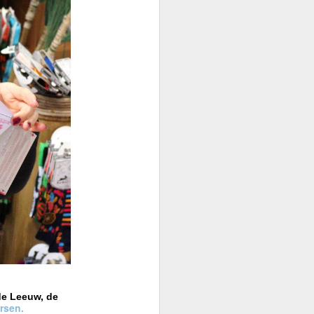
de Leeuw, de
rsen.