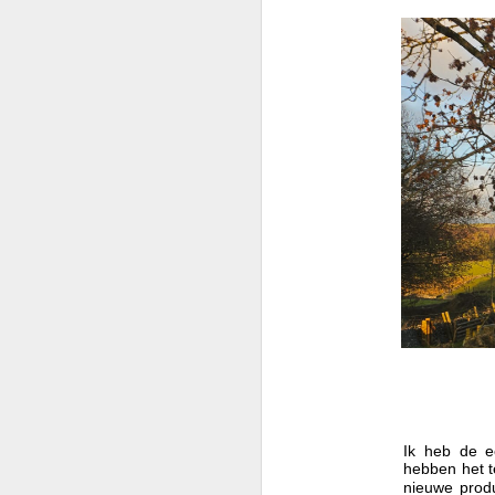
Ik heb de e
hebben het 
🌏 Een Boeddha op de
JUL
nieuwe prod