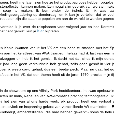
26
19
ager, heeft me laten zien hoe ze het productieproces hebben opgelost
Mijas 🌏
Vaderdag & Een Koffer
steneffectief kunnen maken. Een nogal slim gebruik van worstenmak
Vol Zeep 🌏
d soap te maken. Ik ben onder de indruk. En ik was aan
Hallo vanuit een zeer, zeer hete
kkelingsvergaderin
g op donderdag, en ik kan je vertellen dat er veel
vrijdag...
Groeten uit Spanje
producten zijn die staan te popelen om aan de wereld te worden gepre
Ik hoop dat jullie genieten van het
vertelde ik je over de reisplannen voor volgend jaar en hoe Kerstmis
Vorige week vertelde ik je dat de
hier
e het hebt gemist, kun je
weer, waar je ook bent!
bijpraten.
zomer in een stroomversnelling
kwam. Nou... dit weekend
🌏 9 Jaar in Slowakije... en ook nog trouwbellen 🌏
UN
Het is heter dan ooit in het VK en
arriveert hij officieel. Het is
5
in heel Europa, en hier bij AW
midzomer, vandaag is dag 10 van
Groeten uit Spanje...
n Katka kwamen vanuit het VK om een band te smeden met het S
loopt ons 'Midzomer Koorts'-
onze Midzomergekte-actie.
n aan het kerstfeest van AWArtisan.eu.. helaas had ik last van een n
seizoen op zijn einde met een
u, ik ben er nog steeds.
afzeggen en heb ik het gemist. Ik dacht net dat sinds ik mijn eerste
knal — letterlijk, zoals het
De zomerzonnewende staat bijna
er jaar lang geen verkoudheid heb gehad, zelfs geen gesnif in vier j
vuurwerk van San Juan dat deze
voor de deur. De langste dag van
e Spaanse zomer draait de thermostaat langzaam hoger en terwijl
zover ik weet) covid gehad, dus een beetje pech. Maar nu gaat het goe
week Andalusië verlichtte.
het jaar. Vaderdag. Voetbal. San
len van het VK lijken te zijn teruggekeerd naar hun traditionele "vier
tfeest in het VK, dat een thema heeft uit de jaren 1970, precies mijn ti
Ondertussen hebben Coco en ik
Juan strandfeesten hier in Spanje.
izoenen op één middag"-weerpatroon, voelt het hier in Andalusië elke
geflirt met gevaar in het vredige,
En op de een of andere manier,
ag meer als zomer.
schilderachtige Mijas.
zoals wel vaker gebeurt bij
Ancient Wisdom, lijken er
 in de showroom op ons Affinity Park-hoofdkantoor.. het was opnieuw in
rige week vertelde ik je over de Jacarandabomen in het zuiden van
plotseling heel veel andere dingen
cten uit India, Nepal en van AW-Aromatics prachtig tentoongesteld. Ik
panje, waarvan de spectaculaire paarse bloesems hele straten
🌏 🌸 Waarom Málaga paars is geworden 🌏
AY
tegelijk te gebeuren.
kenlang veranderen in rivieren van kleur.
ij het zien van al ons harde werk, elk product heeft een verhaal e
29
Hartelijke groeten uit Spanje... En vreemd genoeg... was het deze
 creativiteit en inspanning gekost van verschillende AW-teamleden... E
eek op sommige plekken in het VK zelfs warmer dan hier. Ik hoop dat
miliebedrijf, ambachtslieden.. die hard hebben gewerkt - soms de hele