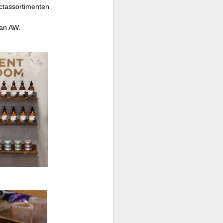
uctassortimenten
van AW.