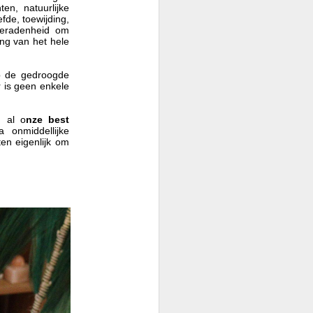
en, natuurlijke
fde, toewijding,
beradenheid om
ing van het hele
p de gedroogde
 is geen enkele
 al o
nze best
 onmiddellijke
en eigenlijk om