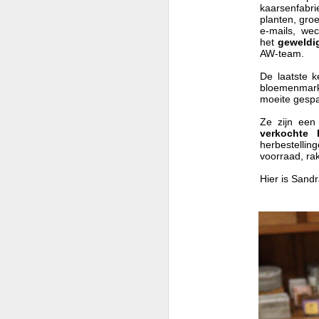
kaarsenfabr
Gr
planten, groe
e-mails, we
I
het
geweld
vo
AW-team.
—
m
De laatste 
bloemenmarkt
mo
moeite gespa
pa
Ze zijn een
A
verkochte k
herbestellin
voorraad, ra
G
Hier is Sandr
Vo
ui
Mi
w
Sa
A
V
G