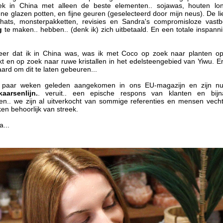
iek in China met alleen de beste elementen.. sojawas, houten lont
oeten uit Sheffield. Ik verblijf zoals gewoonlijk in het Kenwood Hotel.
ne glazen potten, en fijne geuren (geselecteerd door mijn neus). De lie
chats, monsterpakketten, revisies en Sandra's compromisloze vast
k werd vanochtend wakker na als een blok te hebben geslapen… een
ig
te maken.. hebben.. (denk ik) zich uitbetaald. En een totale inspann
lle 12 uur buiten westen (ik leg zo uit waarom). Het was vrijdag 1 mei
 Dag van de Arbeid… Labour Day in groot deel van Europa… volle
aan… en de vooravond van een lang weekend. Een van die
keer dat ik in China was, was ik met Coco op zoek naar planten o
 en op zoek naar ruwe kristallen in het edelsteengebied van Yiwu. Er
menten waarop de kalender stilletjes op één lijn komt en zegt:
ard om dit te laten gebeuren...
uzeer, reflecteer, geniet ervan.
 paar weken geleden aangekomen in ons EU-magazijn en zijn nu
🌏 Een Vreemde Nacht in Guangzhou… en een Warm
PR
aarsenlijn.
. veruit.. een epische respons van klanten en bijna
24
gen.. we zijn al uitverkocht van sommige referenties en mensen vecht
Welkom in Kathmandu 🌏
ken behoorlijk van streek.
roeten uit Kathmandu,
a...
rige week was ik in Yiwu, China. Deze week, Nepal. Als je de update
t Yiwu hebt gemist, kun je die HIER inhalen.
jn nieuwsbrief heeft deze week een iets andere vorm; het is een
aarschuwend verhaal..
ndra en Bryant (die met mij in China waren) zijn veilig terug in het
🌏 Gelukkig Nieuwjaar! X2 🌏
PR
K, terwijl ik een middagvlucht van China Southern nam naar
17
uangzhou, met de bedoeling door te reizen naar Kathmandu.
Groeten uit Yiwu, China