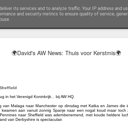
eliver its services and to analyze traffic. Your IP address and u
j AWGifts zijn we toegewijd om u het beste te bieden op het gebied van cadeauartikelen voor de groothandel, uw klanten te verrassen en uw detailhandel te helpen groeien. De enige groothandel die handgemaakte cadeauartikelen rechtstreeks uit India, Ind
ormance and security metrics to ensure quality of service, gene
buse.
🌏 ZO ZI
JUL
🌍David's AW News: Thuis voor Kerstmis🌍
13
PAPEGAA
ALS EEN 
Groeten uit Slowakije
Sheffield
Mijn laatste paar dagen in 
het strand leken de bomen 
rug in het Verenigd Koninkrijk... bij AW HQ.
zwermen kleine groene park
rug van Malaga naar Manchester op dinsdag met Katka en James die 
dit jaar meer dan ooit.
 kwamen aan vanuit zonnig Spanje naar een nogal koud maar toch z
 Pennines naar Sheffield was adembenemend, met koude heldere luch
Ze kwamen oorspronkelijk u
land van Derbyshire is spectaculair.
enkelen ontsnapten en hebb