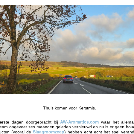
opgebouwd langs de warmer
dol op golfbanen en de lom
Marbella. Een beetje zoals 
zijn ze kleurrijk, luidruch
in een zwerm zingen.
Eigenlijk is "zingen" missc
ruziën en kletsen van boom
Spaanse familielunch.
Thuis komen voor Kerstmis.
AW-Aromatics.com
erste dagen doorgebracht bij
waar het allema
team ongeveer zes maanden geleden vernieuwd en nu is er geen hou
🌏 Flirten met gevaar in
🌏 De Langste Dag,
JUN
JUN
Slaagroomzeep
ucten (vooral de
) hebben echt echt het spel veran