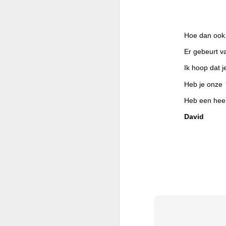
O
v
Hoe dan ook.
je
Er gebeurt va
Ik
v
Ik hoop dat j
ee
Heb je onze
M
Heb een heerl
David
Vo
pl
No
lu
Bo
ge
na
M