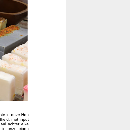
wste in onze Hop
ield, met input
aal achter elke
 in onze eigen