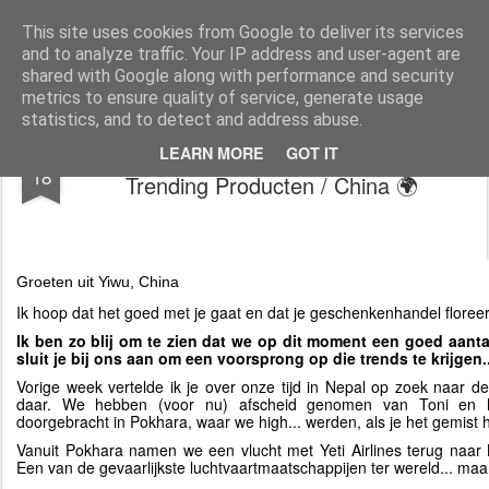
AWGifts Nederland
Welkom terug bij AWGifts Europe - Uw groothandel in cadeauartikelen die door heel Europa levert. Bij AWGifts zijn we toegewijd om u het beste te bieden op het gebied van cadeauartikelen voor de groothandel, uw klanten te verrassen en uw detailhandel te helpen groeien. De enige groothandel die handgemaakte cadeauartikelen rechtstreeks uit India, Indonesië & China - AND produceert aromatherapie, huisparfumartikelen en badkamergeschenken in onze Britse fabriek.
This site uses cookies from Google to deliver its services
and to analyze traffic. Your IP address and user-agent are
Home
shared with Google along with performance and security
metrics to ensure quality of service, generate usage
statistics, and to detect and address abuse.
🌍 David's AW Nieuws: Zoektocht naar
MAR
LEARN MORE
GOT IT
18
Trending Producten / China 🌍
Groeten uit Yiwu, China
Ik hoop dat het goed met je gaat en dat je geschenkenhandel floreer
Ik ben zo blij om te zien dat we op dit moment een goed aant
sluit je bij ons aan om een voorsprong op die trends te krijgen..
Vorige week vertelde ik je over onze tijd in Nepal op zoek naar 
daar. We hebben (voor nu) afscheid genomen van Toni en
doorgebracht in Pokhara, waar we high... werden, als je het gemist 
Vanuit Pokhara namen we een vlucht met Yeti Airlines terug naar
Een van de gevaarlijkste luchtvaartmaatschappijen ter wereld... ma