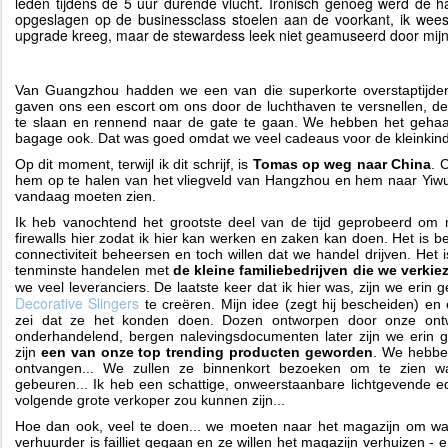
leden tijdens de 5 uur durende vlucht. Ironisch genoeg werd de h
opgeslagen op de businessclass stoelen aan de voorkant, ik wee
upgrade kreeg, maar de stewardess leek niet geamuseerd door mijn
Van Guangzhou hadden we een van die superkorte overstaptijden
gaven ons een escort om ons door de luchthaven te versnellen, de i
te slaan en rennend naar de gate te gaan. We hebben het geha
bagage ook. Dat was goed omdat we veel cadeaus voor de kleinkind
Op dit moment, terwijl ik dit schrijf, is
Tomas op weg naar China
. 
hem op te halen van het vliegveld van Hangzhou en hem naar Yiwu 
vandaag moeten zien.
Ik heb vanochtend het grootste deel van de tijd geprobeerd o
firewalls hier zodat ik hier kan werken en zaken kan doen. Het is b
connectiviteit beheersen en toch willen dat we handel drijven. He
tenminste handelen met
de kleine familiebedrijven die we verkie
we veel leveranciers. De laatste keer dat ik hier was, zijn we erin
Decorative Slingers
te creëren. Mijn idee (zegt hij bescheiden) en
zei dat ze het konden doen. Dozen ontworpen door onze ontw
onderhandelend, bergen nalevingsdocumenten later zijn we erin 
zijn
een van onze top trending producten geworden
. We hebbe
ontvangen... We zullen ze binnenkort bezoeken om te zien 
gebeuren... Ik heb een schattige, onweerstaanbare lichtgevende ed
volgende grote verkoper zou kunnen zijn...
Hoe dan ook, veel te doen... we moeten naar het magazijn om wa
verhuurder is failliet gegaan en ze willen het magazijn verhuizen 