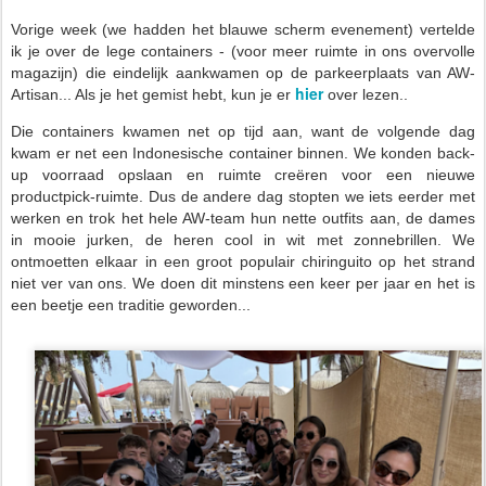
Vorige week (we hadden het blauwe scherm evenement) vertelde
ik je over de lege containers - (voor meer ruimte in ons overvolle
magazijn) die eindelijk aankwamen op de parkeerplaats van AW-
hier
Artisan... Als je het gemist hebt, kun je er
over lezen..
Die containers kwamen net op tijd aan, want de volgende dag
kwam er net een Indonesische container binnen. We konden back-
up voorraad opslaan en ruimte creëren voor een nieuwe
productpick-ruimte. Dus de andere dag stopten we iets eerder met
werken en trok het hele AW-team hun nette outfits aan, de dames
in mooie jurken, de heren cool in wit met zonnebrillen. We
ontmoetten elkaar in een groot populair chiringuito op het strand
niet ver van ons. We doen dit minstens een keer per jaar en het is
een beetje een traditie geworden...