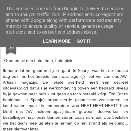
AWGifts Nederland
Welkom terug bij AWGifts Europe - Uw groothandel in cadeauartikelen die door heel Europa levert. Bij AWGifts zijn we toegewijd om u het beste te bieden op het gebied van cadeauartikelen voor de groothandel, uw klanten te verrassen en uw detailhandel te helpen groeien. De enige groothandel die handgemaakte cadeauartikelen rechtstreeks uit India, Indonesië & China - AND produceert aromatherapie, huisparfumartikelen en badkamergeschenken in onze Britse fabriek.
This site uses cookies from Google to deliver its services
and to analyze traffic. Your IP address and user-agent are
Home
shared with Google along with performance and security
metrics to ensure quality of service, generate usage
statistics, and to detect and address abuse.
JUL
LEARN MORE
GOT IT
🌍Heet Heet Heet! 🌍
29
Groeten uit een hete, hete, hete plek..
Ik hoop dat het goed met jullie gaat. In Spanje was het de heetste
dag ooit, en het heetste punt was eigenlijk niet ver van ons AW-
Artisan magazijn. De lokale overheid heeft een decreet
uitgevaardigd dat als je werkomgeving boven een bepaald niveau
is, je gewoon naar huis kunt gaan en toch betaald krijgt. Toni (onze
hoofdman in Spanje) organiseerde gigantische ventilatoren en
koud water, maar de temperatuur was HEET-HEET-HEET! Toch
bleef ons AW heldenmagazijnteam gewoon doorwerken en
bestellingen naar onze klanten sturen zoals normaal. Dus besloten
we het team mee uit eten te nemen op het strand als beloning...
meer hierover later.