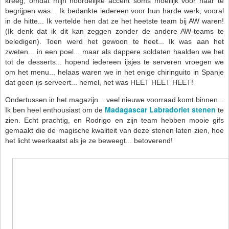
kreeg, omdat mijn noordelijke accent soms moeilijk voor haar te
begrijpen was... Ik bedankte iedereen voor hun harde werk, vooral
in de hitte... Ik vertelde hen dat ze het heetste team bij AW waren!
(Ik denk dat ik dit kan zeggen zonder de andere AW-teams te
beledigen). Toen werd het gewoon te heet... Ik was aan het
zweten... in een poel... maar als dappere soldaten haalden we het
tot de desserts... hopend iedereen ijsjes te serveren vroegen we
om het menu... helaas waren we in het enige chiringuito in Spanje
dat geen ijs serveert... hemel, het was HEET HEET HEET!
Ondertussen in het magazijn... veel nieuwe voorraad komt binnen...
Madagascar Labradoriet stenen
Ik ben heel enthousiast om de
te
zien. Echt prachtig, en Rodrigo en zijn team hebben mooie gifs
gemaakt die de magische kwaliteit van deze stenen laten zien, hoe
het licht weerkaatst als je ze beweegt... betoverend!