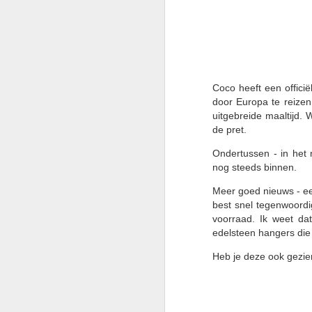
je
I
o
al
Coco heeft een offici
door Europa te reizen
M
uitgebreide maaltijd. 
de pret.
Ondertussen - in het 
Gr
nog steeds binnen.
I
Meer goed nieuws - e
w
best snel tegenwoordi
is
voorraad. Ik weet da
Vo
edelsteen hangers die
in
te
Heb je deze ook gezi
M
I
h