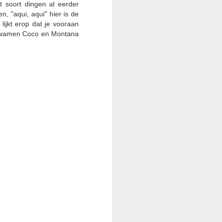
12
t soort dingen al eerder
Record Groeten Uit
, "aqui, aqui" hier is de
Spanje 🌏
ijkt erop dat je vooraan
er kwamen Coco en Montana
Weer vrijdag… en het voetbal is
begonnen.
Vorige week vertelde ik je over het
leven hier in Spanje, het magazijn,
de bruiloft van Peter en Tamara,
Slowakije's 9e verjaardag, Kane
die doorgaat naar zijn droombaan,
en alle gebruikelijke Ancient
Wisdom gebeurtenissen. Als je
het hebt gemist, kun je het hier
teruglezen.
Deze week ziet het er beter uit.
Ik heb eindelijk een datum om
mijn NIE-kaart hier in Spanje op te
halen.