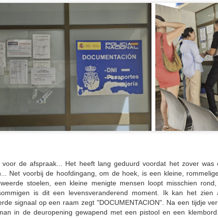
opgebouwd langs de warmer
dol op golfbanen en de lom
Marbella. Een beetje zoals 
zijn ze kleurrijk, luidruch
in een zwerm zingen.
Eigenlijk is "zingen" missc
ruziën en kletsen van boom
Spaanse familielunch.
voor de afspraak... Het heeft lang geduurd voordat het zover wa
n... Net voorbij de hoofdingang, om de hoek, is een kleine, rommelig
rweerde stoelen, een kleine menigte mensen loopt misschien rond,
 sommigen is dit een levensveranderend moment. Ik kan het zien
erde signaal op een raam zegt "DOCUMENTACION". Na een tijdje vers
🌏 Flirten met gevaar in
🌏 De Langste Dag,
ieman in de deuropening gewapend met een pistool en een klembord
JUN
JUN