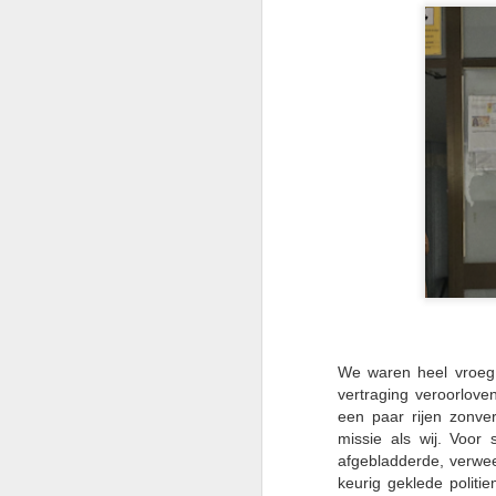
We waren heel vroeg 
vertraging veroorlove
een paar rijen zonve
missie als wij. Voor
afgebladderde, verwe
🌏 Een Boeddha op de
keurig geklede polit
JUL