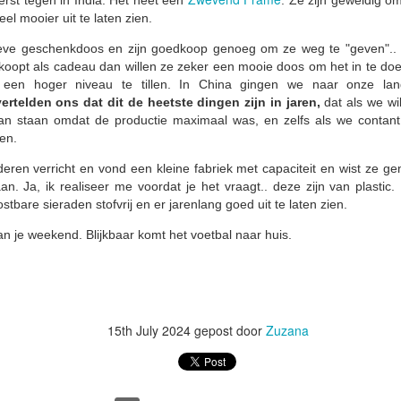
oeten uit Sheffield. Ik verblijf zoals gewoonlijk in het Kenwood Hotel.
el mooier uit te laten zien.
k werd vanochtend wakker na als een blok te hebben geslapen… een
eve geschenkdoos en zijn goedkoop genoeg om ze weg te "geven".. o
lle 12 uur buiten westen (ik leg zo uit waarom). Het was vrijdag 1 mei
opt als cadeau dan willen ze zeker een mooie doos om het in te doe
 Dag van de Arbeid… Labour Day in groot deel van Europa… volle
r een hoger niveau te tillen. In China gingen we naar onze lan
aan… en de vooravond van een lang weekend. Een van die
ertelden ons dat dit de heetste dingen zijn in jaren,
dat als we wi
menten waarop de kalender stilletjes op één lijn komt en zegt:
aan staan omdat de productie maximaal was, en zelfs als we contan
uzeer, reflecteer, geniet ervan.
en.
🌏 Een Vreemde Nacht in Guangzhou… en een Warm
PR
ren verricht en vond een kleine fabriek met capaciteit en wist ze ge
24
Welkom in Kathmandu 🌏
n. Ja, ik realiseer me voordat je het vraagt.. deze zijn van plastic
kostbare sieraden stofvrij en er jarenlang goed uit te laten zien.
roeten uit Kathmandu,
n je weekend. Blijkbaar komt het voetbal naar huis.
rige week was ik in Yiwu, China. Deze week, Nepal. Als je de update
t Yiwu hebt gemist, kun je die HIER inhalen.
jn nieuwsbrief heeft deze week een iets andere vorm; het is een
aarschuwend verhaal..
15th July 2024
gepost door
Zuzana
ndra en Bryant (die met mij in China waren) zijn veilig terug in het
🌏 Gelukkig Nieuwjaar! X2 🌏
PR
K, terwijl ik een middagvlucht van China Southern nam naar
17
uangzhou, met de bedoeling door te reizen naar Kathmandu.
Groeten uit Yiwu, China