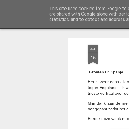
AWGifts Nederland
This site uses cookies from Google to d
Welkom terug bij AWGifts Europe - Uw groothandel in cadeauartikelen die door heel Europa levert. Bi
are shared with Google along with perf
statistics, and to detect and address a
Magazine
Home
JUL
15
Groeten uit Spanje
Het is weer eens alle
tegen Engeland... Ik we
trieste verhaal over de
Mijn dank aan de mens
aangepast zodat het er
Eerder deze week moes