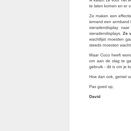
Gr
te laten komen en er ve
I
Ze maken een effecti
vo
iemand een armband ko
—
sieradendisplay naa
m
sieradendisplays.
Ze v
mo
wachtlijst moesten g
pa
steeds moesten wacht
A
Maar Coco heeft wonde
om aan de slag te gaa
gebruik - dit is om je 
G
Hoe dan ook, geniet va
Vo
Pas goed op,
ui
David
Mi
w
Sa
A
V
G