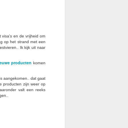
 visa's en de vrijheid om
ag op het strand met een
tvieren.. Ik kijk uit naar
ieuwe producten
komen
is aangekomen.. dat gaat
e producten zijn weer op
Daaronder valt een reeks
gen..