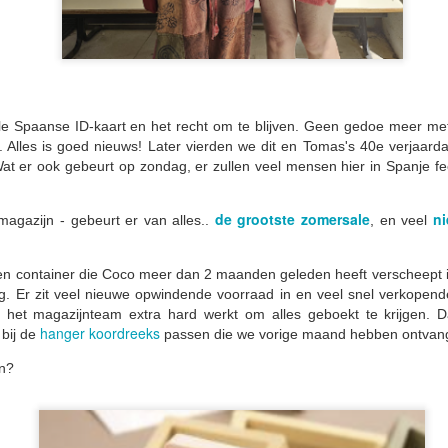
 volop hebt genoten van het 'Bank Holiday' van vorige week.
k heb een paar dagen doorgebracht met Toni en het Spaanse team in
ns magazijn in Málaga. Niets wereldschokkends te melden deze keer,
hoewel de saga rond mijn Spaanse verblijfsvergunning voortduurt.
ële Spaanse ID-kaart en het recht om te blijven. Geen gedoe meer met
. Alles is goed nieuws! Later vierden we dit en Tomas's 40e verjaard
🌏 Hittegolven, bureaucratie & Bank Holiday-handel
AY
Wat er ook gebeurt op zondag, er zullen veel mensen hier in Spanje fees
22
🌏
de grootste zomersale
n
magazijn - gebeurt er van alles..
, en veel
oeten uit het zonnige Spanje.
ronisch genoeg is het deze week op sommige plekken in het VK
en container die Coco meer dan 2 maanden geleden heeft verscheept 
armer geweest dan hier… maar wees niet te gerustgesteld — Spanje
g. Er zit veel nieuwe opwindende voorraad in en veel snel verkopend
 als volgende aan de beurt voor de 'hittebom'... en die komt snel.
t het magazijnteam extra hard werkt om alles geboekt te krijgen. 
rige week vertelde ik je over mijn reis hierheen en waarom je watjes
hanger koordreeks
 bij de
passen die we vorige maand hebben ontvan
 je oren moet proppen... als je het gemist hebt, kun je het hier
ruglezen.
en?
🌏 Van watten tot TikTok 🌏
AY
k heb een deel van de week doorgebracht met het Spaanse team op
15
et nieuwe kantoor en magazijn in Málaga.
Groeten uit Spanje…