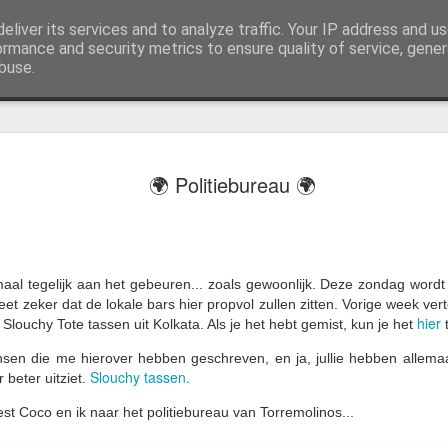
eliver its services and to analyze traffic. Your IP address and u
j AWGifts zijn we toegewijd om u het beste te bieden op het gebied van cadeauartikelen voor de groothandel, uw klanten te verrassen en uw detailhandel te helpen groeien. De enige groothandel die handgemaakte cadeauartikelen rechtstreeks uit India, Ind
ormance and security metrics to ensure quality of service, gene
buse.
🌏 ZO ZI
JUL
🌍 Politiebureau 🌍
13
PAPEGAA
ALS EEN 
Groeten uit Slowakije
maal tegelijk aan het gebeuren... zoals gewoonlijk. Deze zondag wordt
et zeker dat de lokale bars hier propvol zullen zitten. Vorige week verte
Mijn laatste paar dagen in 
hier
 Slouchy Tote tassen uit Kolkata. Als je het hebt gemist, kun je het
het strand leken de bomen 
zwermen kleine groene park
en die me hierover hebben geschreven, en ja, jullie hebben allemaal 
dit jaar meer dan ooit.
Slouchy tassen.
 beter uitziet.
Ze kwamen oorspronkelijk u
t Coco en ik naar het politiebureau van Torremolinos...
enkelen ontsnapten en hebb