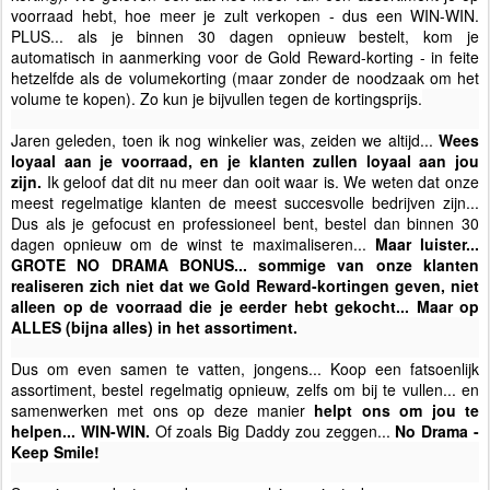
voorraad hebt, hoe meer je zult verkopen - dus een WIN-WIN.
PLUS... als je binnen 30 dagen opnieuw bestelt, kom je
automatisch in aanmerking voor de Gold Reward-korting - in feite
hetzelfde als de volumekorting (maar zonder de noodzaak om het
volume te kopen). Zo kun je bijvullen tegen de kortingsprijs.
Jaren geleden, toen ik nog winkelier was, zeiden we altijd...
Wees
loyaal aan je voorraad, en je klanten zullen loyaal aan jou
zijn.
Ik geloof dat dit nu meer dan ooit waar is. We weten dat onze
meest regelmatige klanten de meest succesvolle bedrijven zijn...
Dus als je gefocust en professioneel bent, bestel dan binnen 30
dagen opnieuw om de winst te maximaliseren...
Maar luister...
GROTE NO DRAMA BONUS... sommige van onze klanten
realiseren zich niet dat we Gold Reward-kortingen geven, niet
alleen op de voorraad die je eerder hebt gekocht... Maar op
ALLES (bijna alles) in het assortiment.
Dus om even samen te vatten, jongens... Koop een fatsoenlijk
assortiment, bestel regelmatig opnieuw, zelfs om bij te vullen... en
samenwerken met ons op deze manier
helpt ons om jou te
helpen... WIN-WIN.
Of zoals Big Daddy zou zeggen...
No Drama -
Keep Smile!