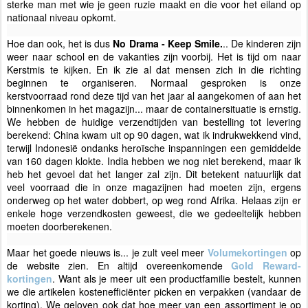
sterke man met wie je geen ruzie maakt en die voor het eiland op
nationaal niveau opkomt.
Hoe dan ook, het is dus
No Drama - Keep Smile.
.. De kinderen zijn
weer naar school en de vakanties zijn voorbij. Het is tijd om naar
Kerstmis te kijken. En ik zie al dat mensen zich in die richting
beginnen te organiseren. Normaal gesproken is onze
kerstvoorraad rond deze tijd van het jaar al aangekomen of aan het
binnenkomen in het magazijn... maar de containersituatie is ernstig.
We hebben de huidige verzendtijden van bestelling tot levering
berekend: China kwam uit op 90 dagen, wat ik indrukwekkend vind,
terwijl Indonesië ondanks heroïsche inspanningen een gemiddelde
van 160 dagen klokte. India hebben we nog niet berekend, maar ik
heb het gevoel dat het langer zal zijn. Dit betekent natuurlijk dat
veel voorraad die in onze magazijnen had moeten zijn, ergens
onderweg op het water dobbert, op weg rond Afrika. Helaas zijn er
enkele hoge verzendkosten geweest, die we gedeeltelijk hebben
moeten doorberekenen.
Maar het goede nieuws is... je zult veel meer
Volumekortingen
op
de website zien. En altijd overeenkomende
Gold Reward-
kortingen
. Want als je meer uit een productfamilie bestelt, kunnen
we die artikelen kostenefficiënter picken en verpakken (vandaar de
korting). We geloven ook dat hoe meer van een assortiment je op