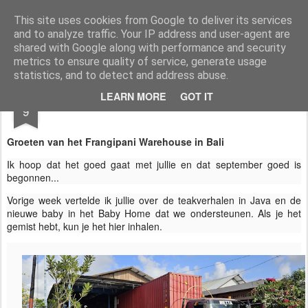
AWGifts Nederland
Welkom terug bij AWGifts Europe - Uw groothandel in cadeauartikelen die door heel Europa levert. Bij AWGifts zijn we toegewijd om u het beste te bieden op het gebied van cadeauartikelen voor de groothandel, uw klanten te verrassen en uw detailhandel te helpen groeien. De enige groothandel die handgemaakte cadeauartikelen rechtstreeks uit India, Indonesië & China - AND produceert aromatherapie, huisparfumartikelen en badkamergeschenken in onze Britse fabriek.
This site uses cookies from Google to deliver its services
and to analyze traffic. Your IP address and user-agent are
Home
shared with Google along with performance and security
metrics to ensure quality of service, generate usage
statistics, and to detect and address abuse.
SEP
LEARN MORE
GOT IT
🌏Geen Drama - Blijf Glimlachen 🌏
9
Groeten van het Frangipani Warehouse in Bali
Ik hoop dat het goed gaat met jullie en dat september goed is
begonnen...
Vorige week vertelde ik jullie over de teakverhalen in Java en de
nieuwe baby in het Baby Home dat we ondersteunen. Als je het
gemist hebt, kun je het hier inhalen.