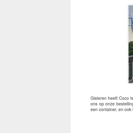
Gisteren heeft Coco t
ons op onze bestellin
een container, en ook Ri
🌏 Een Boeddha op de
JUL