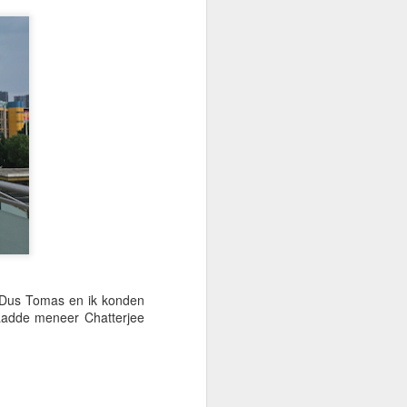
e Middellandse Zeekust. Ze zijn vooral
merrijke woonwijken rond Málaga en
de toeristen die nu en masse arriveren,
tig en op hun gelukkigst wanneer ze samen
hien wat genereus. Ze krijsen, krassen,
 tot boom — nogal als een levendige
. Dus Tomas en ik konden
laadde meneer Chatterjee
🌏 Voor het Kosmische
JUN