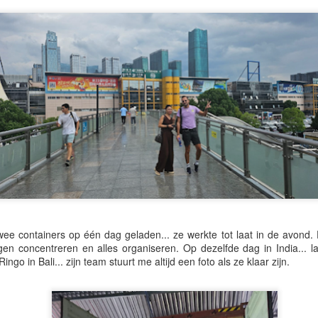
opgebouwd langs de warmer
dol op golfbanen en de lom
Marbella. Een beetje zoals 
zijn ze kleurrijk, luidruch
in een zwerm zingen.
Eigenlijk is "zingen" missc
ruziën en kletsen van boom
Spaanse familielunch.
wee containers op één dag geladen... ze werkte tot laat in de avond
gen concentreren en alles organiseren. Op dezelfde dag in India... 
ngo in Bali... zijn team stuurt me altijd een foto als ze klaar zijn.
🌏 Flirten met gevaar in
🌏 De Langste Dag,
JUN
JUN