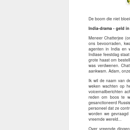
To
Ai
He
De boom die niet bloe
ge
India-drama - geld in
No
Meneer Chatterjee (on
He
ons bevoorraden, kwa
h
agenten in India en 
M
te
Indiase feestdag staat
grote haast om bestell
was verdwenen. Chatt
Gr
aankwam. Adam, onze fi
on
Ik wil de naam van de
e
weken wachten op het
voicemailberichten acht
Vo
reden om boos te wo
Ka
gesanctioneerd Russisc
he
personeel dat ze contro
worden we gevraagd t
M
vreemde wereld...
Over vreemde dingen 