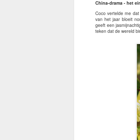
je
China-drama - het ei
Coco vertelde me dat 
I
van het jaar bloeit 
o
geeft een jasmijnachti
al
teken dat de wereld bi
M
Gr
I
w
is
Vo
in
te
M
I
h