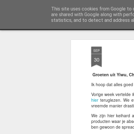
AWGifts Nederland
This site uses cookies from Google to d
Welkom terug bij AWGifts Europe - Uw groothandel in cadeauartikelen die door heel Europa levert. Bi
are shared with Google along with perf
statistics, and to detect and address a
Magazine
Home
SEP
30
Groeten uit Yiwu, C
Ik hoop dat alles goed
Vorige week vertelde i
hier
teruglezen. We e
vreemde manier drasti
We zijn hier keihard 
producten waar je abso
ben gewoon de spread