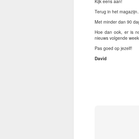
Kijk eens aan!
Ge
Terug in het magazijn.
co
va
Met minder dan 90 da
wa
Hoe dan ook, er is no
ee
nieuws volgende week
M
Pas goed op jezelf!
C
David
A
Ho
en
w
d
er
Vo
o
ge
A