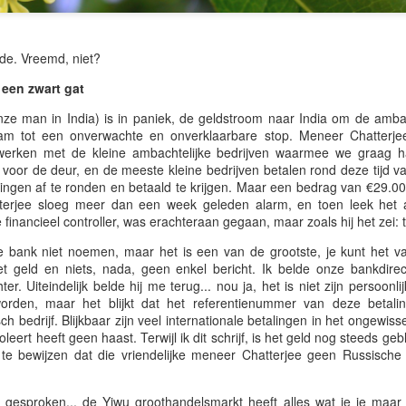
en ik jullie voor het laatst schreef, was dat vanaf T2 Manchester
rport op de terugweg naar hier… ik had het over Queen Victoria,
nderson’s Relish en een wervelende week in Sheffield. Als je het
ide. Vreemd, niet?
mist hebt, kun je het hier inhalen…
 een zwart gat
u… ik ben eindelijk weer thuis.
ze man in India) is in paniek, de geldstroom naar India om de ambac
t is eigenlijk bijna drie maanden geleden dat ik fatsoenlijk in mijn huis
m tot een onverwachte en onverklaarbare stop. Meneer Chatterjee
ier in Spanje heb verbleven, en ik moet zeggen… het is goed om terug
werken met de kleine ambachtelijke bedrijven waarmee we graag ha
🌏 Uit Sheffield met Relish… en Shirts 🌏
AY
 zijn.
 voor de deur, en de meeste kleine bedrijven betalen rond deze tijd va
11
Hé.. Ik hoop dat het goed met jullie gaat!
ingen af te ronden en betaald te krijgen. Maar een bedrag van €29.000
erjee sloeg meer dan een week geleden alarm, en toen leek het 
oeten vanaf Terminal 2 op Manchester Airport.. Want ja.. ik ben weer
nancieel controller, was erachteraan gegaan, maar zoals hij het zei: tot
derweg.. Het is hier behoorlijk druk, ik moest echt even zoeken naar
 bank niet noemen, maar het is een van de grootste, je kunt het va
en plekje om te werken.
 geld en niets, nada, geen enkel bericht. Ik belde onze bankdirect
er. Uiteindelijk belde hij me terug... nou ja, het is niet zijn persoonl
rige week vertelde ik jullie over mijn krankzinnige reis.. via
rden, maar het blijkt dat het referentienummer van deze betali
thmandu, Calcutta naar Mumbai en naar Sheffield.. Als je het gemist
h bedrijf. Blijkbaar zijn veel internationale betalingen in het ongewi
bt, kun je het hier inhalen..
leert heeft geen haast. Terwijl ik dit schrijf, is het geld nog steeds ge
e bewijzen dat die vriendelijke meneer Chatterjee geen Russische g
🌏 Van Kathmandu naar Kolkata naar het Kenwood
AY
4
Hotel… en 12 uur slapen 🌏
gesproken... de Yiwu groothandelsmarkt heeft alles wat je je maar 