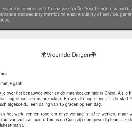
eliver its services and to analyze traffic. Your IP address and u
j AWGifts zijn we toegewijd om u het beste te bieden op het gebied van cadeauartikelen voor de groothandel, uw klanten te verrassen en uw detailhandel te helpen groeien. De enige groothandel die handgemaakte cadeauartikelen rechtstreeks uit India, Ind
ormance and security metrics to ensure quality of service, gene
buse.
🌏 ZO ZI
JUL
🌍Vreemde Dingen🌍
13
PAPEGAA
ALS EEN 
hina
Groeten uit Slowakije
 met je gaat!
k je over het benauwde weer en de maankoeken hier in China. Als je he
Mijn laatste paar dagen in 
ten nog steeds de maankoeken. En we zijn nog steeds in de stad Y
het strand leken de bomen 
sch afgekoeld... een daling van 15 graden op één dag.
zwermen kleine groene park
dit jaar meer dan ooit.
aan het werk, rennen rond om onze verlanglijst af te werken, maar 
luut van zult zwijmelen. Tomas en Coco zijn een geweldig team... ze kr
Ze kwamen oorspronkelijk u
sheet-man :/
enkelen ontsnapten en hebb