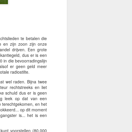
htslieden te betalen die
 en zijn zoon zijn onze
ndel drijven. Een grote
kantiegeld, dus er is een
 in die bevoorradingslijn
alsof er geen geld meer
ale radiostilte.
st wel raden. Bijna twee
eur rechtstreeks en liet
ijke schuld dus er is geen
ng leek op dat van een
sse terechtgekomen, en het
blokkeerd... op dit moment
angster is... het is een
kunt voorstellen (80.000