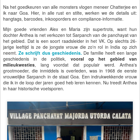
Na het goedkeuren van alle monsters vlogen meneer Chatterjee en
ik naar Goa. Hier, in alle rust en stilte, werken we de details uit:
hangtags, barcodes, inkooporders en compliance-informatie.
Mijn goede vrienden Alex en Maria zijn supertrots, want hun
dochter Anthea is net verkozen tot Sarpanch van de panchayat van
het gebied. Dat is een soort raadsleider in het VK. Op slechts 26-
jarige leeftijd is ze de jongste vrouw die zo'n rol in India op zich
neemt.
Ze schrijft dus geschiedenis.
De familie heeft een lange
geschiedenis in de politiek,
vooral op het gebied van
milieukwesties
, lang voordat dat populair werd. Anthea's
grootmoeder, die inmiddels is overleden, was in 1968 de eerste
vrouwelijke Sarpanch in de staat Goa. Een indrukwekkende vrouw
die ik in de loop der jaren goed heb leren kennen. Nu treedt Anthea
in haar historische voetsporen.