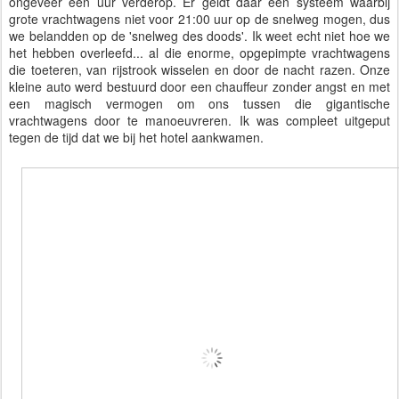
ongeveer een uur verderop. Er geldt daar een systeem waarbij
grote vrachtwagens niet voor 21:00 uur op de snelweg mogen, dus
we belandden op de 'snelweg des doods'. Ik weet echt niet hoe we
het hebben overleefd... al die enorme, opgepimpte vrachtwagens
die toeteren, van rijstrook wisselen en door de nacht razen. Onze
kleine auto werd bestuurd door een chauffeur zonder angst en met
een magisch vermogen om ons tussen die gigantische
vrachtwagens door te manoeuvreren. Ik was compleet uitgeput
tegen de tijd dat we bij het hotel aankwamen.