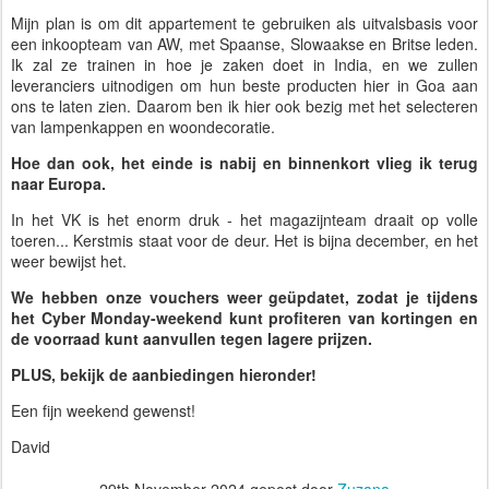
Mijn plan is om dit appartement te gebruiken als uitvalsbasis voor
een inkoopteam van AW, met Spaanse, Slowaakse en Britse leden.
Ik zal ze trainen in hoe je zaken doet in India, en we zullen
leveranciers uitnodigen om hun beste producten hier in Goa aan
ons te laten zien. Daarom ben ik hier ook bezig met het selecteren
van lampenkappen en woondecoratie.
Hoe dan ook, het einde is nabij en binnenkort vlieg ik terug
naar Europa.
In het VK is het enorm druk - het magazijnteam draait op volle
toeren... Kerstmis staat voor de deur. Het is bijna december, en het
weer bewijst het.
We hebben onze vouchers weer geüpdatet, zodat je tijdens
het Cyber Monday-weekend kunt profiteren van kortingen en
de voorraad kunt aanvullen tegen lagere prijzen.
PLUS, bekijk de aanbiedingen hieronder!
Een fijn weekend gewenst!
David
29th November 2024
gepost door
Zuzana