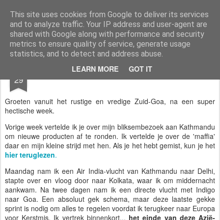
AWGifts Nederland
Welkom terug bij AWGifts Europe - Uw groothandel in cadeauartikelen die door heel Europa levert. Bij AWGifts zijn we toegewijd om u het beste te bieden op het gebied van cadeauartikelen voor de groothandel, uw klanten te verrassen en uw detailhandel te helpen groeien. De enige groothandel die handgemaakte cadeauartikelen rechtstreeks uit India, Indonesië & China - AND produceert aromatherapie, huisparfumartikelen en badkamergeschenken in onze Britse fabriek.
This site uses cookies from Google to deliver its services
and to analyze traffic. Your IP address and user-agent are
Home
shared with Google along with performance and security
metrics to ensure quality of service, generate usage
statistics, and to detect and address abuse.
NOV
LEARN MORE
GOT IT
🌍Het Einde is Nabij🌍
29
Groeten vanuit het rustige en vredige Zuid-Goa, na een super
hectische week.
Vorige week vertelde ik je over mijn bliksembezoek aan Kathmandu
om nieuwe producten af te ronden. Ik vertelde je over de 'maffia'
daar en mijn kleine strijd met hen. Als je het hebt gemist, kun je het
hier teruglezen
.
Maandag nam ik een Air India-vlucht van Kathmandu naar Delhi,
stapte over en vloog door naar Kolkata, waar ik om middernacht
aankwam. Na twee dagen nam ik een directe vlucht met Indigo
naar Goa. Een absoluut gek schema, maar deze laatste gekke
sprint is nodig om alles te regelen voordat ik terugkeer naar Europa
voor Kerstmis. Ik vertrek binnenkort...
het einde van deze Azië-