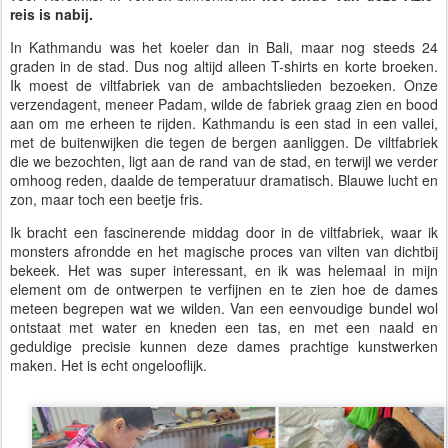
reis is nabij.
In Kathmandu was het koeler dan in Bali, maar nog steeds 24
graden in de stad. Dus nog altijd alleen T-shirts en korte broeken.
Ik moest de viltfabriek van de ambachtslieden bezoeken. Onze
verzendagent, meneer Padam, wilde de fabriek graag zien en bood
aan om me erheen te rijden. Kathmandu is een stad in een vallei,
met de buitenwijken die tegen de bergen aanliggen. De viltfabriek
die we bezochten, ligt aan de rand van de stad, en terwijl we verder
omhoog reden, daalde de temperatuur dramatisch. Blauwe lucht en
zon, maar toch een beetje fris.
Ik bracht een fascinerende middag door in de viltfabriek, waar ik
monsters afrondde en het magische proces van vilten van dichtbij
bekeek. Het was super interessant, en ik was helemaal in mijn
element om de ontwerpen te verfijnen en te zien hoe de dames
meteen begrepen wat we wilden. Van een eenvoudige bundel wol
ontstaat met water en kneden een tas, en met een naald en
geduldige precisie kunnen deze dames prachtige kunstwerken
maken. Het is echt ongelooflijk.