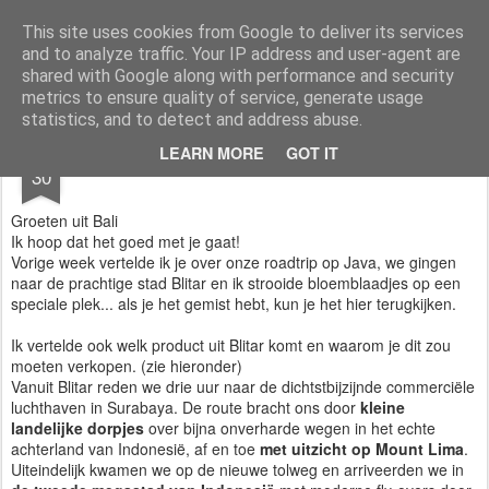
AWGifts Nederland
Welkom terug bij AWGifts Europe - Uw groothandel in cadeauartikelen die door heel Europa levert. Bij AWGifts zijn we toegewijd om u het beste te bieden op het gebied van cadeauartikelen voor de groothandel, uw klanten te verrassen en uw detailhandel te helpen groeien. De enige groothandel die handgemaakte cadeauartikelen rechtstreeks uit India, Indonesië & China - AND produceert aromatherapie, huisparfumartikelen en badkamergeschenken in onze Britse fabriek.
This site uses cookies from Google to deliver its services
and to analyze traffic. Your IP address and user-agent are
Home
shared with Google along with performance and security
metrics to ensure quality of service, generate usage
statistics, and to detect and address abuse.
MAY
LEARN MORE
GOT IT
🌏 Geheime Fabriek op Java 🌏
30
Groeten uit Bali
Ik hoop dat het goed met je gaat!
Vorige week vertelde ik je over onze roadtrip op Java, we gingen
naar de prachtige stad Blitar en ik strooide bloemblaadjes op een
speciale plek... als je het gemist hebt, kun je het hier terugkijken.
Ik vertelde ook welk product uit Blitar komt en waarom je dit zou
moeten verkopen. (zie hieronder)
Vanuit Blitar reden we drie uur naar de dichtstbijzijnde commerciële
luchthaven in Surabaya. De route bracht ons door
kleine
landelijke dorpjes
over bijna onverharde wegen in het echte
achterland van Indonesië, af en toe
met uitzicht op Mount Lima
.
Uiteindelijk kwamen we op de nieuwe tolweg en arriveerden we in