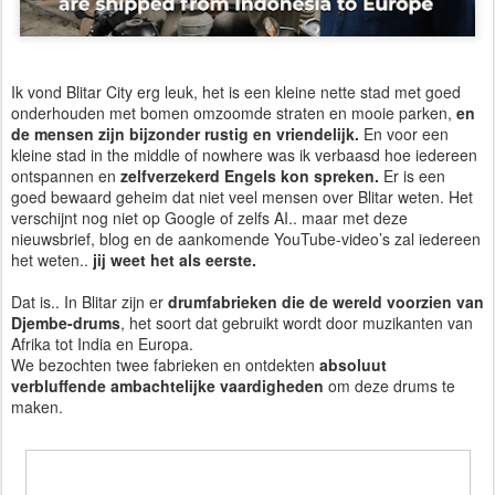
Ik vond Blitar City erg leuk, het is een kleine nette stad met goed
onderhouden met bomen omzoomde straten en mooie parken,
en
de mensen zijn bijzonder rustig en vriendelijk.
En voor een
kleine stad in the middle of nowhere was ik verbaasd hoe iedereen
ontspannen en
zelfverzekerd Engels kon spreken.
Er is een
goed bewaard geheim dat niet veel mensen over Blitar weten. Het
verschijnt nog niet op Google of zelfs AI.. maar met deze
nieuwsbrief, blog en de aankomende YouTube-video’s zal iedereen
het weten..
jij weet het als eerste.
Dat is.. In Blitar zijn er
drumfabrieken die de wereld voorzien van
Djembe-drums
, het soort dat gebruikt wordt door muzikanten van
Afrika tot India en Europa.
We bezochten twee fabrieken en ontdekten
absoluut
verbluffende ambachtelijke vaardigheden
om deze drums te
maken.