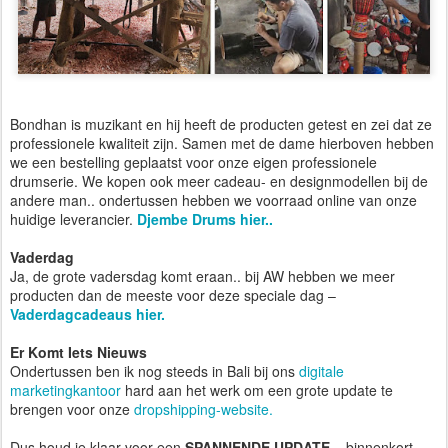
Bondhan is muzikant en hij heeft de producten getest en zei dat ze
professionele kwaliteit zijn. Samen met de dame hierboven hebben
we een bestelling geplaatst voor onze eigen professionele
drumserie. We kopen ook meer cadeau- en designmodellen bij de
andere man.. ondertussen hebben we voorraad online van onze
huidige leverancier.
Djembe Drums hier..
Vaderdag
Ja, de grote vadersdag komt eraan.. bij AW hebben we meer
producten dan de meeste voor deze speciale dag –
Vaderdagcadeaus hier.
Er Komt Iets Nieuws
Ondertussen ben ik nog steeds in Bali bij ons
digitale
marketingkantoor
hard aan het werk om een grote update te
brengen voor onze
dropshipping-website.
Dus houd je klaar voor een
SPANNENDE UPDATE
– binnenkort