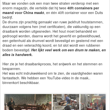
Maar we vonden ook een man twee straten verderop met een
enorm magazijn, die vertelde dat hij twee
40ft containers per
maand voor China maakt
, en één 40ft container voor een Duits
bedrijf.
De drums zijn prachtig gemaakt van ruwe jackfruit houtstammen,
duurzaam volgens hen (met certificaten), die vakkundig op een
draaibank worden uitgesneden. Het hout moet behandeld en
gedroogd worden, daarna wordt het geverfd en gebeeldhouwd,
een geitenhuid als drumvel wordt bevestigd en gestemd met een
draad en een veterachtig koord, en tot slot wordt een rubberen
bodem bevestigd.
Het lijkt veel werk om een drum te maken, en
alles is handwerk.
Hier zie je het draaibankproces, het snijwerk en het stemmen en
bespannen.
Het was echt indrukwekkend om te zien, de vaardigheden waren
fantastisch. We hebben een YouTube-video in de maak..
binnenkort beschikbaar.