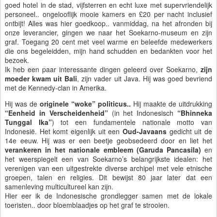
goed hotel in de stad, vijfsterren en echt luxe met supervriendelijk
personeel.. ongelooflijk mooie kamers en £20 per nacht inclusief
ontbijt! Alles was hier goedkoop.. vanmiddag, na het afronden bij
onze leverancier, gingen we naar het Soekarno-museum en zijn
graf. Toegang 20 cent met veel warme en beleefde medewerkers
die ons begeleidden, mijn hand schudden en bedankten voor het
bezoek.
Ik heb een paar interessante dingen geleerd over Soekarno,
zijn
moeder kwam uit Bali
, zijn vader uit Java. Hij was goed bevriend
met de Kennedy-clan in Amerika.
Hij was de
originele “woke” politicus..
Hij maakte de uitdrukking
“Eenheid in Verscheidenheid”
(in het Indonesisch
“Bhinneka
Tunggal Ika”
) tot een fundamentele nationale motto van
Indonesië. Het komt eigenlijk uit een
Oud-Javaans
gedicht uit de
14e eeuw. Hij was er een beetje geobsedeerd door en liet het
verankeren in het nationale embleem (Garuda Pancasila)
en
het weerspiegelt een van Soekarno’s belangrijkste idealen: het
verenigen van een uitgestrekte diverse archipel met vele etnische
groepen, talen en religies. Dit bewijst 80 jaar later dat een
samenleving multicultureel kan zijn.
Hier eer ik de Indonesische grondlegger samen met de lokale
toeristen.. door bloemblaadjes op het graf te strooien.