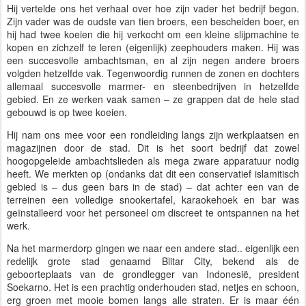
Hij vertelde ons het verhaal over hoe zijn vader het bedrijf begon.
Zijn vader was de oudste van tien broers, een bescheiden boer, en
hij had twee koeien die hij verkocht om een kleine slijpmachine te
kopen en zichzelf te leren (eigenlijk) zeephouders maken. Hij was
een succesvolle ambachtsman, en al zijn negen andere broers
volgden hetzelfde vak. Tegenwoordig runnen de zonen en dochters
allemaal succesvolle marmer- en steenbedrijven in hetzelfde
gebied. En ze werken vaak samen – ze grappen dat de hele stad
gebouwd is op twee koeien.
Hij nam ons mee voor een rondleiding langs zijn werkplaatsen en
magazijnen door de stad. Dit is het soort bedrijf dat zowel
hoogopgeleide ambachtslieden als mega zware apparatuur nodig
heeft. We merkten op (ondanks dat dit een conservatief islamitisch
gebied is – dus geen bars in de stad) – dat achter een van de
terreinen een volledige snookertafel, karaokehoek en bar was
geïnstalleerd voor het personeel om discreet te ontspannen na het
werk.
Na het marmerdorp gingen we naar een andere stad.. eigenlijk een
redelijk grote stad genaamd Blitar City, bekend als de
geboorteplaats van de grondlegger van Indonesië, president
Soekarno. Het is een prachtig onderhouden stad, netjes en schoon,
erg groen met mooie bomen langs alle straten. Er is maar één