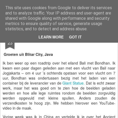
AWGifts Nederland
Welkom terug bij AWGifts Europe - Uw groothandel in cadeauartikelen die door heel Europa levert. Bij AWGifts zijn we toegewijd om u het beste te bieden op het gebied van cadeauartikelen voor de groothandel, uw klanten te verrassen en uw detailhandel te helpen groeien. De enige groothandel die handgemaakte cadeauartikelen rechtstreeks uit India, Indonesië & China - AND produceert aromatherapie, huisparfumartikelen en badkamergeschenken in onze Britse fabriek.
This site uses cookies from Google to deliver its services
and to analyze traffic. Your IP address and user-agent are
Home
shared with Google along with performance and security
metrics to ensure quality of service, generate usage
statistics, and to detect and address abuse.
MAY
LEARN MORE
GOT IT
🌏 Verrassende Java Roadtrip 🌏
23
Groeten uit Blitar City, Java
Ik ben weer op een roadtrip over het eiland Bali met Bondhan. Ik
kwam een paar dagen geleden aan met een vlucht van Bali naar
Jogjakarta – om 4 uur ’s ochtends opstaan voor een vlucht om 7
uur, Bondhan was ondertussen bezig met het laden van een
container bij de leverancier van de
Giant Statue.
Dat is echt zwaar
werk, maar het was goed om te zien hoe de beelden geladen
werden en hoe alle lege ruimtes rondom de beelden zorgvuldig
werden opgevuld met kleine spullen. Anders zouden de
verzendkosten te hoog zijn. We hebben hierover een YouTube-
video in de maak.
Vorige week was ik in China en vertelde ik je over het Ancient