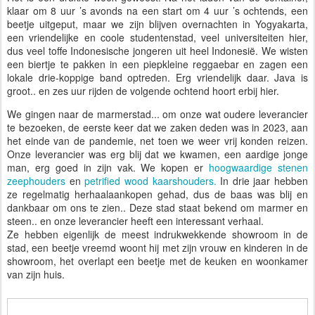
klaar om 8 uur ’s avonds na een start om 4 uur ’s ochtends, een
beetje uitgeput, maar we zijn blijven overnachten in Yogyakarta,
een vriendelijke en coole studentenstad, veel universiteiten hier,
dus veel toffe Indonesische jongeren uit heel Indonesië. We wisten
een biertje te pakken in een piepkleine reggaebar en zagen een
lokale drie-koppige band optreden. Erg vriendelijk daar. Java is
groot.. en zes uur rijden de volgende ochtend hoort erbij hier.
We gingen naar de marmerstad... om onze wat oudere leverancier
te bezoeken, de eerste keer dat we zaken deden was in 2023, aan
het einde van de pandemie, net toen we weer vrij konden reizen.
Onze leverancier was erg blij dat we kwamen, een aardige jonge
man, erg goed in zijn vak. We kopen er
hoogwaardige stenen
zeephouders
en
petrified wood kaarshouders.
In drie jaar hebben
ze regelmatig herhaalaankopen gehad, dus de baas was blij en
dankbaar om ons te zien.. Deze stad staat bekend om marmer en
steen.. en onze leverancier heeft een interessant verhaal.
Ze hebben eigenlijk de meest indrukwekkende showroom in de
stad, een beetje vreemd woont hij met zijn vrouw en kinderen in de
showroom, het overlapt een beetje met de keuken en woonkamer
van zijn huis.