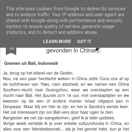
AWGifts Nederland
Welkom terug bij AWGifts Europe - Uw groothandel in cadeauartikelen die door heel Europa levert. Bij AWGifts zijn we toegewijd om u het beste te bieden op het gebied van cadeauartikelen voor de groothandel, uw klanten te verrassen en uw detailhandel te helpen groeien. De enige groothandel die handgemaakte cadeauartikelen rechtstreeks uit India, Indonesië & China - AND produceert aromatherapie, huisparfumartikelen en badkamergeschenken in onze Britse fabriek.
This site uses cookies from Google to deliver its services
and to analyze traffic. Your IP address and user-agent are
Home
shared with Google along with performance and security
metrics to ensure quality of service, generate usage
statistics, and to detect and address abuse.
🌏We hebben een Ancient Wisdom-stad
MAY
LEARN MORE
GOT IT
16
gevonden in China🌏
Groeten uit Bali, Indonesië
Ja, terug op het eiland van de Goden.
Nou, na een paar hectische weken in China zette Coco ons af op
de luchthaven van Yiwu, nam afscheid, en we namen een China
Southern-vlucht naar Guangzhou, waar we overstapten op een
vlucht naar Bali. Het duurde zo'n 16 uur, met overstaptijden en we
kwamen op de een of andere manier totaal uitgeput aan in
Denpasar. Maar blij om hier te zijn, en het is Sandra’s eerste keer.
Het zal interessant zijn om Bali vers door haar ogen te zien.
Aangezien we net zijn aangekomen, geef ik je later updates.
Vorige week vertelde ik je over enkele cultuurshocks in China, en
alles over een fabrieksbezoek... als je het gemist hebt, kun je het