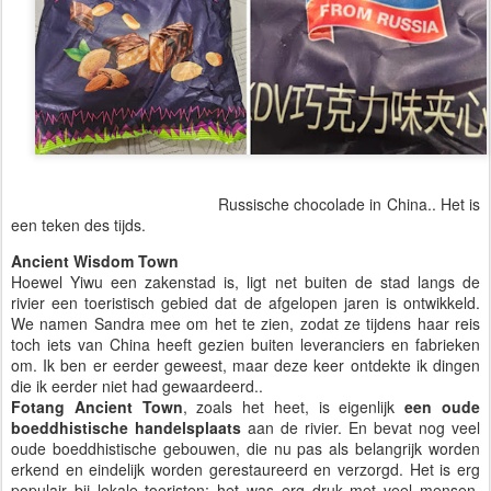
Russische chocolade in China.. Het is
een teken des tijds.
Ancient Wisdom Town
Hoewel Yiwu een zakenstad is, ligt net buiten de stad langs de
rivier een toeristisch gebied dat de afgelopen jaren is ontwikkeld.
We namen Sandra mee om het te zien, zodat ze tijdens haar reis
toch iets van China heeft gezien buiten leveranciers en fabrieken
om. Ik ben er eerder geweest, maar deze keer ontdekte ik dingen
die ik eerder niet had gewaardeerd..
Fotang Ancient Town
, zoals het heet, is eigenlijk
een oude
boeddhistische handelsplaats
aan de rivier. En bevat nog veel
oude boeddhistische gebouwen, die nu pas als belangrijk worden
erkend en eindelijk worden gerestaureerd en verzorgd. Het is erg
populair bij lokale toeristen; het was erg druk met veel mensen,