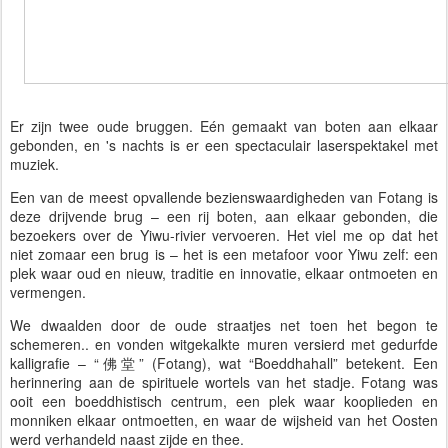
Er zijn twee oude bruggen. Eén gemaakt van boten aan elkaar
gebonden, en 's nachts is er een spectaculair laserspektakel met
muziek.
Een van de meest opvallende bezienswaardigheden van Fotang is
deze drijvende brug – een rij boten, aan elkaar gebonden, die
bezoekers over de Yiwu-rivier vervoeren. Het viel me op dat het
niet zomaar een brug is – het is een metafoor voor Yiwu zelf: een
plek waar oud en nieuw, traditie en innovatie, elkaar ontmoeten en
vermengen.
We dwaalden door de oude straatjes net toen het begon te
schemeren.. en vonden witgekalkte muren versierd met gedurfde
kalligrafie – “佛堂” (Fotang), wat “Boeddhahall” betekent. Een
herinnering aan de spirituele wortels van het stadje. Fotang was
ooit een boeddhistisch centrum, een plek waar kooplieden en
monniken elkaar ontmoetten, en waar de wijsheid van het Oosten
werd verhandeld naast zijde en thee.