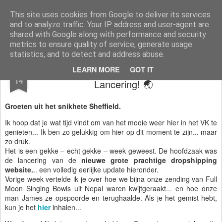
AWGifts Nederland
Welkom terug bij AWGifts Europe - Uw groothandel in cadeauartikelen die door heel Europa levert. Bij AWGifts zijn we toegewijd om u het beste te bieden op het gebied van cadeauartikelen voor de groothandel, uw klanten te verrassen en uw detailhandel te helpen groeien. De enige groothandel die handgemaakte cadeauartikelen rechtstreeks uit India, Indonesië & China - AND produceert aromatherapie, huisparfumartikelen en badkamergeschenken in onze Britse fabriek.
This site uses cookies from Google to deliver its services
and to analyze traffic. Your IP address and user-agent are
Home
shared with Google along with performance and security
metrics to ensure quality of service, generate usage
statistics, and to detect and address abuse.
🌏 Gaten, Schalen en een Groot Prachtig
JUL
LEARN MORE
GOT IT
14
Lancering! 🌏
Groeten uit het snikhete Sheffield.
Ik hoop dat je wat tijd vindt om van het mooie weer hier in het VK te
genieten... Ik ben zo gelukkig om hier op dit moment te zijn... maar
zo druk.
Het is een gekke – echt gekke – week geweest. De hoofdzaak was
de lancering van de
nieuwe grote prachtige dropshipping
website.
.. een volledig eerlijke update hieronder.
Vorige week vertelde ik je over hoe we bijna onze zending van Full
Moon Singing Bowls uit Nepal waren kwijtgeraakt... en hoe onze
man James ze opspoorde en terughaalde. Als je het gemist hebt,
kun je het
hier
inhalen...