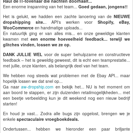
Raul de IT-tovenaar die nachten doorhaalt...
Een enorme inspanning van het team...
Goed gedaan, jongens!!
Het is gelukt, we hadden een zachte lancering van de
NIEUWE
dropshipping site.
.. API's werken voor
Shopify, eBay,
WooCommerce
en handmatige uploads...
En natuurlijk ging er van alles mis... en onze geweldige klanten
kwamen met
een enorme hoeveelheid feedback... terwijl we
glitches vinden, lossen we ze op.
DANK JULLIE WEL
voor de super behulpzame en constructieve
feedback – het is geweldig geweest, dit is echt een teamprestatie...
met jullie, onze klanten, als belangrijk deel van het team.
We hebben nog steeds wat problemen met de Ebay API... maar
hopelijk lossen we dat snel op...
Ga naar
aw-dropship.com
en bekijk het... NU is het moment om
aan boord te stappen, er zijn duizenden retailmogelijkheden... met
een beetje verbeelding kun je dit weekend nog een nieuw bedrijf
starten!
En houd je vast... Zodra alle bugs zijn opgelost, brengen we je
enkele
spectaculaire vroegboekdeals.
Ondertussen... hebben we hieronder een paar briljante