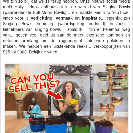
We zijn zo blij dat we ze terug hebben. Onze nieuwe social media
meid Holly... dook enthousiast in de wereld van Singing Bowls
(waaronder de Full Moon Bowls)... en maakte een info YouTube-
video voor je
verlichting, vermaak en inspiratie.
.. eigenlijk zijn
Singing Bowls booming (woordspeling bedoeld) business...
liefhebbers van singing bowls – zoals ik – zijn er helemaal weg
van... geven veel geld uit aan de meer exotische kommen en
oefenen urenlang om de ruggengraat tintelende geluiden te
maken. We hebben een uitstekende reeks... verkoopprijzen van
£25 tot £300. Bekijk de video...