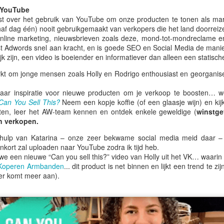
26
19
Mijas 🌏
Vaderdag & Een Koffer
 YouTube
st over het gebruik van YouTube om onze producten te tonen als mark
Vol Zeep 🌏
Hallo vanuit een zeer, zeer hete
af dag één) nooit gebruikgemaakt van verkopers die het land doorreiz
vrijdag...
Groeten uit Spanje
nline marketing, nieuwsbrieven zoals deze, mond-tot-mondreclame 
st Adwords snel aan kracht, en is goede SEO en Social Media de manie
Ik hoop dat jullie genieten van het
Vorige week vertelde ik je dat de
lijk zijn, een video is boeiender en informatiever dan alleen een statis
weer, waar je ook bent!
zomer in een stroomversnelling
kt om jonge mensen zoals Holly en Rodrigo enthousiast en georganisee
kwam. Nou... dit weekend
🌏 9 Jaar in Slowakije... en ook nog trouwbellen 🌏
UN
Het is heter dan ooit in het VK en
arriveert hij officieel. Het is
5
in heel Europa, en hier bij AW
naar inspiratie voor nieuwe producten om je verkoop te boosten…
midzomer, vandaag is dag 10 van
Groeten uit Spanje...
loopt ons 'Midzomer Koorts'-
Can You Sell This?
Neem een kopje koffie (of een glaasje wijn) en kijk
onze Midzomergekte-actie.
seizoen op zijn einde met een
cten, leer het AW-team kennen en ontdek enkele geweldige (
winstg
u, ik ben er nog steeds.
knal — letterlijk, zoals het
n verkopen.
De zomerzonnewende staat bijna
vuurwerk van San Juan dat deze
voor de deur. De langste dag van
e Spaanse zomer draait de thermostaat langzaam hoger en terwijl
 hulp van Katarina – onze zeer bekwame social media meid daar 
week Andalusië verlichtte.
het jaar. Vaderdag. Voetbal. San
len van het VK lijken te zijn teruggekeerd naar hun traditionele "vier
enkort zal uploaden naar YouTube zodra ik tijd heb.
Ondertussen hebben Coco en ik
Juan strandfeesten hier in Spanje.
izoenen op één middag"-weerpatroon, voelt het hier in Andalusië elke
e een nieuwe “Can you sell this?” video van Holly uit het VK… waarin 
geflirt met gevaar in het vredige,
En op de een of andere manier,
ag meer als zomer.
Koperen Armbanden
... dit product is net binnen en lijkt een trend te z
schilderachtige Mijas.
zoals wel vaker gebeurt bij
 er komt meer aan).
Ancient Wisdom, lijken er
rige week vertelde ik je over de Jacarandabomen in het zuiden van
plotseling heel veel andere dingen
panje, waarvan de spectaculaire paarse bloesems hele straten
🌏 🌸 Waarom Málaga paars is geworden 🌏
AY
tegelijk te gebeuren.
kenlang veranderen in rivieren van kleur.
29
Hartelijke groeten uit Spanje... En vreemd genoeg... was het deze
eek op sommige plekken in het VK zelfs warmer dan hier. Ik hoop dat