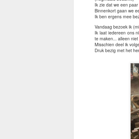
Ik zie dat we een paar
To
Binnenkort gaan we ee
Ai
Ik ben ergens mee bezi
He
ge
Vandaag bezoek ik (mi
Ik laat iedereen ons n
No
te maken... alleen nie
Misschien deel ik volg
He
Druk bezig met het her
h
M
te
Gr
on
e
Vo
Ka
he
M