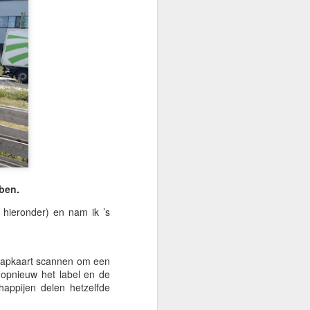
e Middellandse Zeekust. Ze zijn vooral
merrijke woonwijken rond Málaga en
de toeristen die nu en masse arriveren,
tig en op hun gelukkigst wanneer ze samen
hien wat genereus. Ze krijsen, krassen,
 tot boom — nogal als een levendige
ben.
hieronder) en nam ik ’s
stapkaart scannen om een
 opnieuw het label en de
happijen delen hetzelfde
🌏 Voor het Kosmische
JUN