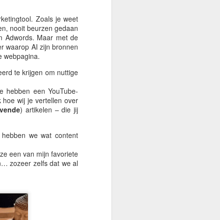
12
Record Groeten Uit
etingtool. Zoals je weet
Spanje 🌏
en, nooit beurzen gedaan
Weer vrijdag… en het voetbal is
en Adwords. Maar met de
begonnen.
r waarop AI zijn bronnen
che webpagina.
Vorige week vertelde ik je over het
rd te krijgen om nuttige
leven hier in Spanje, het magazijn,
de bruiloft van Peter en Tamara,
 we hebben een YouTube-
Slowakije's 9e verjaardag, Kane
 hoe wij je vertellen over
die doorgaat naar zijn droombaan,
evende
) artikelen – die jij
en alle gebruikelijke Ancient
Wisdom gebeurtenissen. Als je
het hebt gemist, kun je het hier
– hebben we wat content
teruglezen.
ze een van mijn favoriete
Deze week ziet het er beter uit.
ijn… zozeer zelfs dat we al
Ik heb eindelijk een datum om
mijn NIE-kaart hier in Spanje op te
halen.