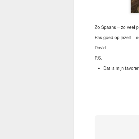
Gr
I
vo
Zo Spaans – zo veel pl
—
m
Pas goed op jezelf – e
mo
pa
David
A
P.S.
Dat is mijn favorie
G
Vo
ui
Mi
w
Sa
A
V
G