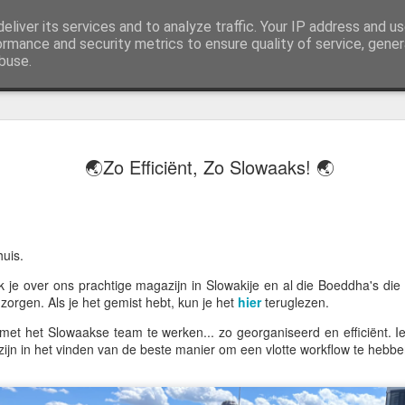
eliver its services and to analyze traffic. Your IP address and u
j AWGifts zijn we toegewijd om u het beste te bieden op het gebied van cadeauartikelen voor de groothandel, uw klanten te verrassen en uw detailhandel te helpen groeien. De enige groothandel die handgemaakte cadeauartikelen rechtstreeks uit India, Ind
ormance and security metrics to ensure quality of service, gene
buse.
🌏 ZO ZI
JUL
🌏Zo Efficiënt, Zo Slowaaks! 🌏
13
PAPEGAA
ALS EEN 
Groeten uit Slowakije
huis.
k je over ons prachtige magazijn in Slowakije en al die Boeddha's die
Mijn laatste paar dagen in 
orgen. Als je het gemist hebt, kun je het
hier
teruglezen.
het strand leken de bomen 
zwermen kleine groene park
et het Slowaakse team te werken... zo georganiseerd en efficiënt. 
dit jaar meer dan ooit.
zijn in het vinden van de beste manier om een vlotte workflow te heb
Ze kwamen oorspronkelijk u
enkelen ontsnapten en hebb