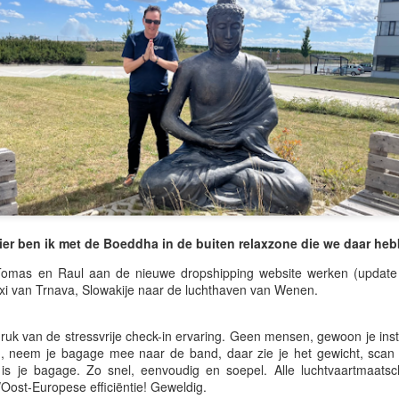
opgebouwd langs de warmer
dol op golfbanen en de lom
Marbella. Een beetje zoals 
zijn ze kleurrijk, luidruch
in een zwerm zingen.
Eigenlijk is "zingen" missc
ruziën en kletsen van boom
Spaanse familielunch.
ier ben ik met de Boeddha in de buiten relaxzone die we daar heb
Tomas en Raul aan de nieuwe dropshipping website werken (update 
xi van Trnava, Slowakije naar de luchthaven van Wenen.
druk van de stressvrije check-in ervaring. Geen mensen, gewoon je in
en, neem je bagage mee naar de band, daar zie je het gewicht, scan
 is je bagage. Zo snel, eenvoudig en soepel. Alle luchtvaartmaatsc
Oost-Europese efficiëntie! Geweldig.
🌏 Flirten met gevaar in
🌏 De Langste Dag,
JUN
JUN