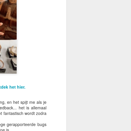
dek het hier.
ng, en het spijt me als je
edback... het is allemaal
et fantastisch wordt zodra
wege gerapporteerde bugs
ne is.