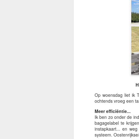
H
Op woensdag liet ik 
ochtends vroeg een ta
Meer efficiëntie...
Ik ben zo onder de in
bagagelabel te krijg
instapkaart... en weg
systeem. Oostenrijkse/
🌏 Een Boeddha op de
JUL