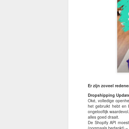
je
I
o
al
M
Gr
I
w
Er zijn zoveel rede
is
Vo
Dropshipping Updat
in
Oké, volledige openhei
te
het gebruikt hebt en 
ongelooflijk waardevol.
M
I
alles goed draait.
h
De Shopify API moest
(nogmaals bedankt) – z