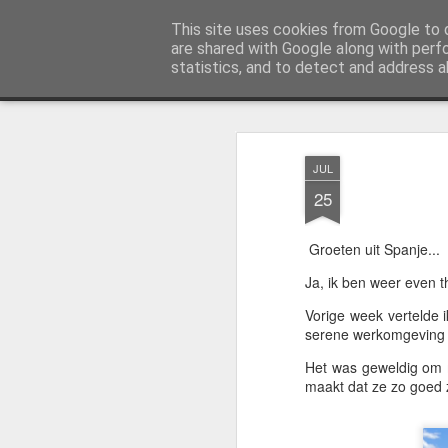
AWGifts Nederland
This site uses cookies from Google to d
Welkom terug bij AWGifts Europe - Uw groothandel in cadeauartikelen die door heel Europa levert. Bi
are shared with Google along with perf
statistics, and to detect and address a
Magazine
Home
JUL
25
Groeten uit Spanje...
Ja, ik ben weer even t
Vorige week vertelde i
serene werkomgeving z
Het was geweldig om m
maakt dat ze zo goed 