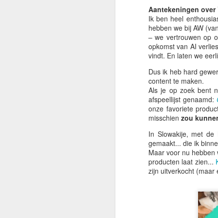
3
Berg 🌏
Aantekeningen over
Ik ben heel enthousia
Nogmaals groeten vanuit Spanje...
hebben we bij AW (van
Ik hoop dat het goed met je gaat
– we vertrouwen op o
en dat je van de zomer geniet..
opkomst van AI verlie
vindt. En laten we eer
Nou, dit zie je niet elke dag...
Dus ik heb hard gewer
J
Een van onze klanten heeft een
content te maken.
van onze Giant Garden Buddhas
Als je op zoek bent 
geïnstalleerd op een bergtop in
afspeellijst genaamd:
Slowakije. Ons is verteld dat alle
onze favoriete produ
No
vergunningen en toestemmingen
misschien
zou kunne
correct waren geregeld, wat altijd
D
In Slowakije, met de
fijn is om te horen. Daarover later
de
gemaakt... die ik binn
meer, maar ik vond het een
se
Maar voor nu hebben w
prachtig beeld om de nieuwsbrief
d
producten laat zien...
van deze week mee te beginnen.
zijn uitverkocht (maar
Vo
...maar niet lang meer.
S
M
we
w