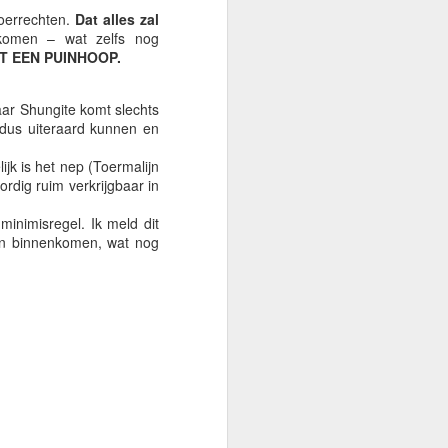
12
Record Groeten Uit
voerrechten.
Dat alles zal
nkomen – wat zelfs nog
Spanje 🌏
T EEN PUINHOOP.
Weer vrijdag… en het voetbal is
begonnen.
ar Shungite komt slechts
Vorige week vertelde ik je over het
dus uiteraard kunnen en
leven hier in Spanje, het magazijn,
de bruiloft van Peter en Tamara,
k is het nep (
Toermalijn
Slowakije's 9e verjaardag, Kane
rdig ruim verkrijgbaar in
die doorgaat naar zijn droombaan,
en alle gebruikelijke Ancient
inimisregel. Ik meld dit
Wisdom gebeurtenissen. Als je
an binnenkomen, wat nog
het hebt gemist, kun je het hier
teruglezen.
Deze week ziet het er beter uit.
Ik heb eindelijk een datum om
mijn NIE-kaart hier in Spanje op te
halen.