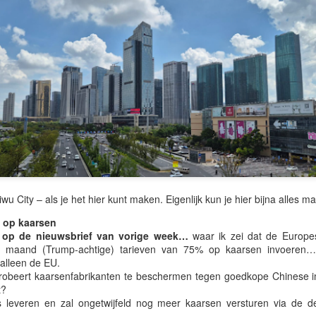
opgebouwd langs de warmer
dol op golfbanen en de lom
Marbella. Een beetje zoals 
zijn ze kleurrijk, luidruch
in een zwerm zingen.
Eigenlijk is "zingen" missc
ruziën en kletsen van boom
Spaanse familielunch.
iwu City – als je het hier kunt maken. Eigenlijk kun je hier bijna alles m
g op kaarsen
e op de nieuwsbrief van vorige week…
waar ik zei dat de
Europe
 maand (Trump-achtige) tarieven van 75% op kaarsen invoeren
 alleen de EU.
 probeert kaarsenfabrikanten te beschermen tegen goedkope Chinese
t?
leveren en zal ongetwijfeld nog meer kaarsen versturen via de de
🌏 Flirten met gevaar in
🌏 De Langste Dag,
JUN
JUN