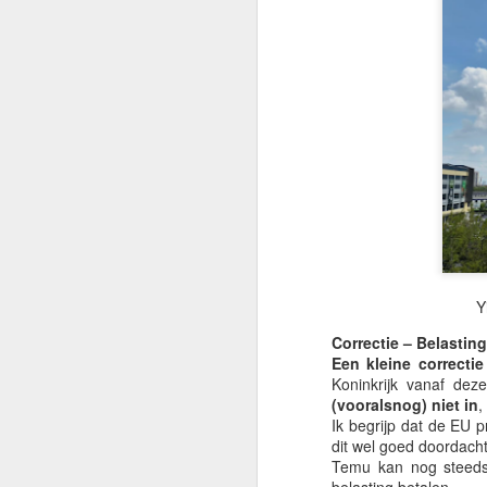
Y
Correctie – Belastin
Een kleine correcti
Koninkrijk
vanaf deze
(vooralsnog) niet in
,
Ik begrijp dat de EU
dit wel goed doordach
Temu
kan nog steeds 
🌏 Een Boeddha op de
JUL