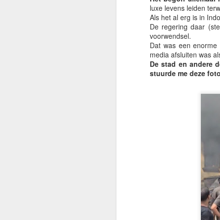
Gr
luxe levens leiden ter
Als het al erg is in In
I
De regering daar (ste
vo
voorwendsel.
—
Dat was een enorme f
m
media afsluiten was a
mo
De stad en andere d
pa
stuurde me deze foto
A
G
Vo
ui
Mi
w
Sa
A
V
G