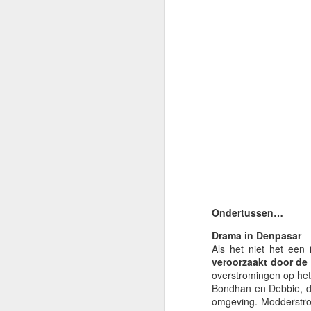
je
I
o
al
M
Gr
I
w
is
Ondertussen…
Vo
in
Drama in
Denpasar
te
Als het niet het een
veroorzaakt door d
M
I
overstromingen op het
h
Bondhan
en
Debbie
, 
omgeving. Modderstro