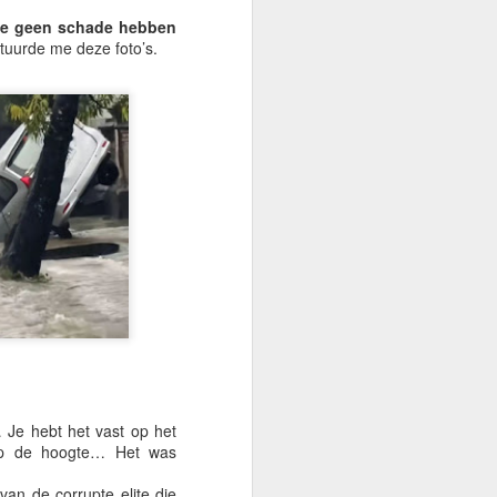
toe geen schade hebben
tuurde me deze foto’s.
 Je hebt het vast op het
 op de hoogte… Het was
an de corrupte elite die