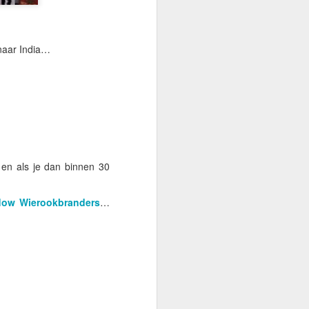
 naar
India
…
… en als je dan binnen 30
low
Wierookbranders
…