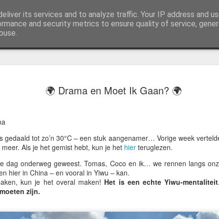
eliver its services and to analyze traffic. Your IP address and u
j AWGifts zijn we toegewijd om u het beste te bieden op het gebied van cadeauartikelen voor de groothandel, uw klanten te verrassen en uw detailhandel te helpen groeien. De enige groothandel die handgemaakte cadeauartikelen rechtstreeks uit India, Ind
ormance and security metrics to ensure quality of service, gene
buse.
🌏 ZO ZI
JUL
🌍 Drama en Moet Ik Gaan? 🌍
13
PAPEGAA
ALS EEN 
na
Groeten uit Slowakije
s gedaald tot zo’n 30°C – een stuk aangenamer… Vorige week vertelde 
meer. Als je het gemist hebt, kun je het
hier
teruglezen.
Mijn laatste paar dagen in 
lke dag onderweg geweest.
Tomas
,
Coco
en ik… we rennen langs onz
het strand leken de bomen 
en hier in China – en vooral in Yiwu – kan.
zwermen kleine groene park
 maken, kun je het overal maken!
Het is een echte Yiwu-mentalitei
dit jaar meer dan ooit.
oeten zijn.
Ze kwamen oorspronkelijk u
enkelen ontsnapten en hebb