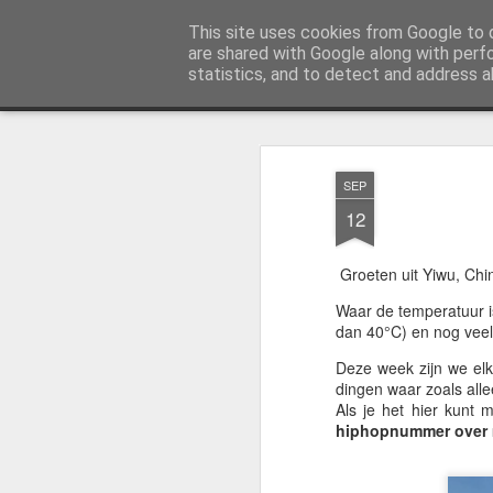
AWGifts Nederland
This site uses cookies from Google to d
Welkom terug bij AWGifts Europe - Uw groothandel in cadeauartikelen die door heel Europa levert. Bi
are shared with Google along with perf
statistics, and to detect and address a
Magazine
Home
SEP
12
Groeten uit
Yiwu
,
Chi
Waar de temperatuur i
dan 40°C) en nog veel 
Deze week zijn we e
dingen waar zoals alle
Als je het hier kunt
hiphopnummer over m