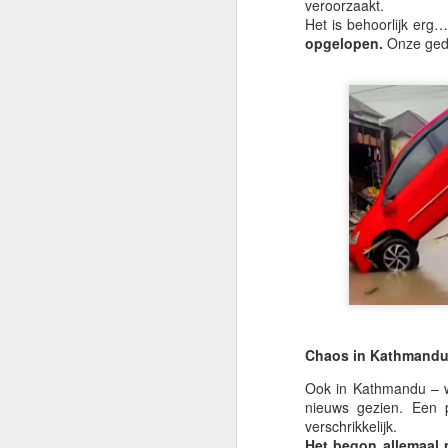
veroorzaakt.
To
Het is behoorlijk erg
Ai
opgelopen.
Onze geda
He
ge
No
He
h
M
te
Gr
on
e
Vo
Ka
Chaos in
Kathmand
he
Ook in Kathmandu – wa
M
nieuws gezien. Een 
verschrikkelijk.
Het begon allemaal