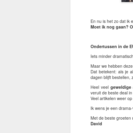
Ge
co
va
En nu is het zo dat i
wa
Moet ik nog gaan? O
ee
M
Ondertussen in de 
C
Iets minder dramatis
A
Maar we hebben dez
Dat betekent: als je 
Ho
dagen blijft bestellen,
en
Heel veel
geweldige
w
veruit de beste deal i
d
Veel artikelen weer 
er
Ik wens je een drama-
Vo
o
Met de beste groeten u
ge
David
A