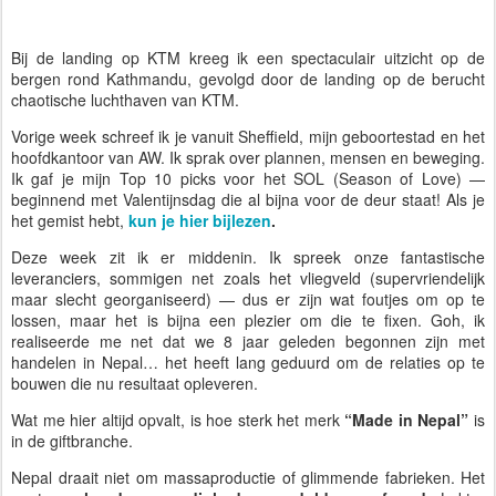
Bij de landing op KTM kreeg ik een spectaculair uitzicht op de
bergen rond Kathmandu, gevolgd door de landing op de berucht
chaotische luchthaven van KTM.
Vorige week schreef ik je vanuit Sheffield, mijn geboortestad en het
hoofdkantoor van AW. Ik sprak over plannen, mensen en beweging.
Ik gaf je mijn Top 10 picks voor het SOL (Season of Love) —
beginnend met Valentijnsdag die al bijna voor de deur staat! Als je
het gemist hebt,
kun je hier bijlezen
.
Deze week zit ik er middenin. Ik spreek onze fantastische
leveranciers, sommigen net zoals het vliegveld (supervriendelijk
maar slecht georganiseerd) — dus er zijn wat foutjes om op te
lossen, maar het is bijna een plezier om die te fixen. Goh, ik
realiseerde me net dat we 8 jaar geleden begonnen zijn met
handelen in Nepal… het heeft lang geduurd om de relaties op te
bouwen die nu resultaat opleveren.
Wat me hier altijd opvalt, is hoe sterk het merk
“Made in Nepal”
is
in de giftbranche.
Nepal draait niet om massaproductie of glimmende fabrieken. Het