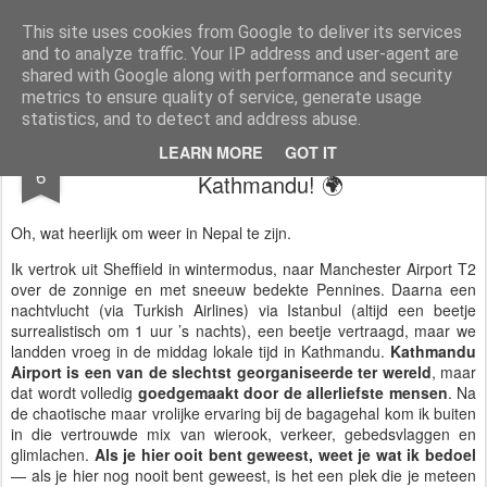
AWGifts Nederland
Welkom terug bij AWGifts Europe - Uw groothandel in cadeauartikelen die door heel Europa levert. Bij AWGifts zijn we toegewijd om u het beste te bieden op het gebied van cadeauartikelen voor de groothandel, uw klanten te verrassen en uw detailhandel te helpen groeien. De enige groothandel die handgemaakte cadeauartikelen rechtstreeks uit India, Indonesië & China - AND produceert aromatherapie, huisparfumartikelen en badkamergeschenken in onze Britse fabriek.
This site uses cookies from Google to deliver its services
and to analyze traffic. Your IP address and user-agent are
Home
shared with Google along with performance and security
metrics to ensure quality of service, generate usage
statistics, and to detect and address abuse.
🌍 Terug op de weg… 1e Stop
FEB
LEARN MORE
GOT IT
6
Kathmandu! 🌍
Oh, wat heerlijk om weer in Nepal te zijn.
Ik vertrok uit Sheffield in wintermodus, naar Manchester Airport T2
over de zonnige en met sneeuw bedekte Pennines. Daarna een
nachtvlucht (via Turkish Airlines) via Istanbul (altijd een beetje
surrealistisch om 1 uur ’s nachts), een beetje vertraagd, maar we
landden vroeg in de middag lokale tijd in Kathmandu.
Kathmandu
Airport is een van de slechtst georganiseerde ter wereld
, maar
dat wordt volledig
goedgemaakt door de allerliefste mensen
. Na
de chaotische maar vrolijke ervaring bij de bagagehal kom ik buiten
in die vertrouwde mix van wierook, verkeer, gebedsvlaggen en
glimlachen.
Als je hier ooit bent geweest, weet je wat ik bedoel
— als je hier nog nooit bent geweest, is het een plek die je meteen