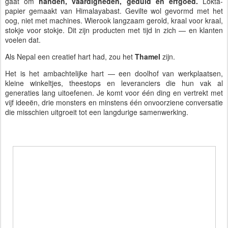
gaat om
handen, vaardigheden, geduld en erfgoed.
Lokta-
papier gemaakt van Himalayabast. Gevilte wol gevormd met het
oog, niet met machines. Wierook langzaam gerold, kraal voor kraal,
stokje voor stokje. Dit zijn producten met tijd in zich — en klanten
voelen dat.
Als Nepal een creatief hart had, zou het
Thamel
zijn.
Het is het ambachtelijke hart — een doolhof van werkplaatsen,
kleine winkeltjes, theestops en leveranciers die hun vak al
generaties lang uitoefenen. Je komt voor één ding en vertrekt met
vijf ideeën, drie monsters en minstens één onvoorziene conversatie
die misschien uitgroeit tot een langdurige samenwerking.