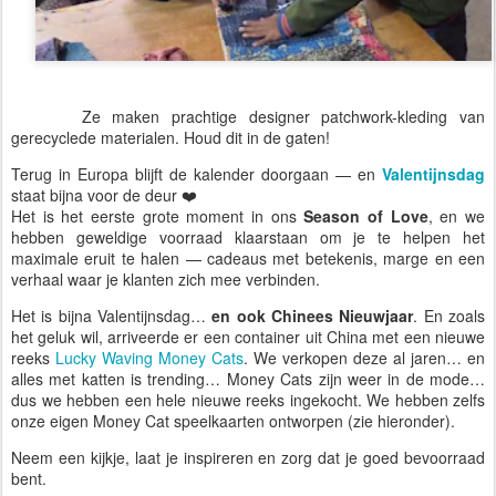
Ze maken prachtige designer patchwork-kleding van
gerecyclede materialen. Houd dit in de gaten!
Terug in Europa blijft de kalender doorgaan — en
Valentijnsdag
staat bijna voor de deur ❤️
Het is het eerste grote moment in ons
Season of Love
, en we
hebben geweldige voorraad klaarstaan om je te helpen het
maximale eruit te halen — cadeaus met betekenis, marge en een
verhaal waar je klanten zich mee verbinden.
Het is bijna Valentijnsdag…
en ook Chinees Nieuwjaar
. En zoals
het geluk wil, arriveerde er een container uit China met een nieuwe
reeks
Lucky Waving Money Cats
. We verkopen deze al jaren… en
alles met katten is trending… Money Cats zijn weer in de mode…
dus we hebben een hele nieuwe reeks ingekocht. We hebben zelfs
onze eigen Money Cat speelkaarten ontworpen (zie hieronder).
Neem een kijkje, laat je inspireren en zorg dat je goed bevoorraad
bent.